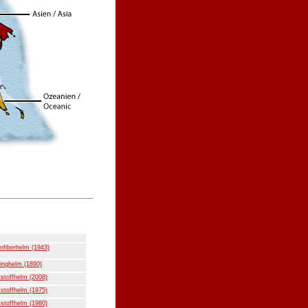
nfiberhelm (1943)
inghelm (1890)
stoffhelm (2008)
stoffhelm (1975)
stoffhelm (1980)