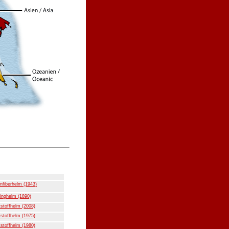
nfiberhelm (1943)
inghelm (1890)
stoffhelm (2008)
stoffhelm (1975)
stoffhelm (1980)