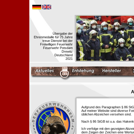
Übergabe der
Ehrenmedaille für 75 Jahre
treue Dienste bei der
Freiwilligen Feuerwehr
Feuerwehr Potsdam
Drewitz
Deutschland
2021
A
Aufgrund des Paragraphen § 86 StGB 
Auf meiner Website sind diverse Fo
üblichen Abzeichen versehen sind.
Nach § 86 StGB ist u.a. das Hakenk
Ich verfolge mit den gezeigten Abze
dem Zeigen der Zeichen eine Wertu