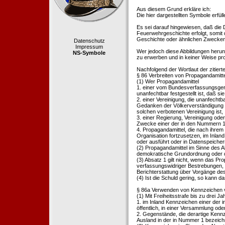
Aus diesem Grund erkläre ich:
Die hier dargestellten Symbole erfü
Es sei darauf hingewiesen, daß die
Feuerwehrgeschichte erfolgt, somit
Geschichte oder ähnlichen Zwecken d
Datenschutz
Impressum
Wer jedoch diese Abbildungen herunte
NS-Symbole
zu erwerben und in keiner Weise pr
Nachfolgend der Wortlaut der zitier
§ 86 Verbreiten von Propagandamitt
(1) Wer Propagandamittel
1. einer vom Bundesverfassungsgeric
unanfechtbar festgestellt ist, daß sie
2. einer Vereinigung, die unanfecht
Gedanken der Völkerverständigung ric
solchen verbotenen Vereinigung ist,
3. einer Regierung, Vereinigung ode
Zwecke einer der in den Nummern 1 u
4. Propagandamittel, die nach ihrem
Organisation fortzusetzen, im Inland v
oder ausführt oder in Datenspeichern
(2) Propagandamittel im Sinne des Abs
demokratische Grundordnung oder de
(3) Absatz 1 gilt nicht, wenn das P
verfassungswidriger Bestrebungen, 
Berichterstattung über Vorgänge de
(4) Ist die Schuld gering, so kann d
§ 86a Verwenden von Kennzeichen v
(1) Mit Freiheitsstrafe bis zu drei J
1. im Inland Kennzeichen einer der i
öffentlich, in einer Versammlung ode
2. Gegenstände, die derartige Kennz
Ausland in der in Nummer 1 bezeichnet