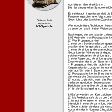
Aus diesem Grund erkläre ich:
Die hier dargestellten Symbole erfü
Es sei darauf hingewiesen, daß die
Feuerwehrgeschichte erfolgt, somit
Geschichte oder ähnlichen Zwecken d
Datenschutz
Impressum
Wer jedoch diese Abbildungen herunte
NS-Symbole
zu erwerben und in keiner Weise pr
Nachfolgend der Wortlaut der zitier
§ 86 Verbreiten von Propagandamitt
(1) Wer Propagandamittel
1. einer vom Bundesverfassungsgeric
unanfechtbar festgestellt ist, daß sie
2. einer Vereinigung, die unanfecht
Gedanken der Völkerverständigung ric
solchen verbotenen Vereinigung ist,
3. einer Regierung, Vereinigung ode
Zwecke einer der in den Nummern 1 u
4. Propagandamittel, die nach ihrem
Organisation fortzusetzen, im Inland v
oder ausführt oder in Datenspeichern
(2) Propagandamittel im Sinne des Abs
demokratische Grundordnung oder de
(3) Absatz 1 gilt nicht, wenn das P
verfassungswidriger Bestrebungen, 
Berichterstattung über Vorgänge de
(4) Ist die Schuld gering, so kann d
§ 86a Verwenden von Kennzeichen v
(1) Mit Freiheitsstrafe bis zu drei J
1. im Inland Kennzeichen einer der i
öffentlich, in einer Versammlung ode
2. Gegenstände, die derartige Kennz
Ausland in der in Nummer 1 bezeichnet