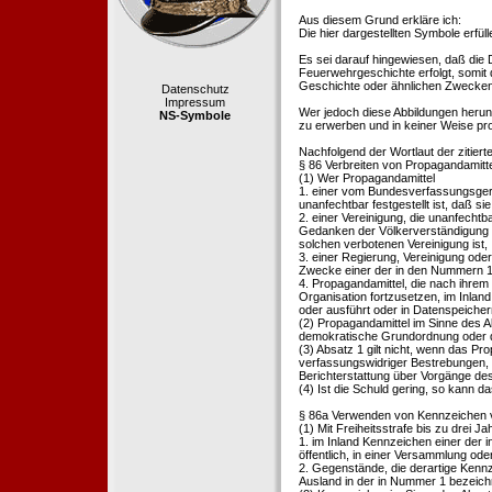
Aus diesem Grund erkläre ich:
Die hier dargestellten Symbole erfü
Es sei darauf hingewiesen, daß die
Feuerwehrgeschichte erfolgt, somit
Geschichte oder ähnlichen Zwecken d
Datenschutz
Impressum
Wer jedoch diese Abbildungen herunte
NS-Symbole
zu erwerben und in keiner Weise pr
Nachfolgend der Wortlaut der zitier
§ 86 Verbreiten von Propagandamitt
(1) Wer Propagandamittel
1. einer vom Bundesverfassungsgeric
unanfechtbar festgestellt ist, daß sie
2. einer Vereinigung, die unanfecht
Gedanken der Völkerverständigung ric
solchen verbotenen Vereinigung ist,
3. einer Regierung, Vereinigung ode
Zwecke einer der in den Nummern 1 u
4. Propagandamittel, die nach ihrem
Organisation fortzusetzen, im Inland v
oder ausführt oder in Datenspeichern
(2) Propagandamittel im Sinne des Abs
demokratische Grundordnung oder de
(3) Absatz 1 gilt nicht, wenn das P
verfassungswidriger Bestrebungen, 
Berichterstattung über Vorgänge de
(4) Ist die Schuld gering, so kann d
§ 86a Verwenden von Kennzeichen v
(1) Mit Freiheitsstrafe bis zu drei J
1. im Inland Kennzeichen einer der i
öffentlich, in einer Versammlung ode
2. Gegenstände, die derartige Kennz
Ausland in der in Nummer 1 bezeichnet