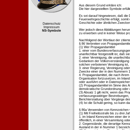
Aus diesem Grund erkläre ich:
Die hier dargestellten Symbole erfü
Es sei darauf hingewiesen, daß die
Feuerwehrgeschichte erfolgt, somit
Geschichte oder ähnlichen Zwecken d
Datenschutz
Impressum
Wer jedoch diese Abbildungen herunte
NS-Symbole
zu erwerben und in keiner Weise pr
Nachfolgend der Wortlaut der zitier
§ 86 Verbreiten von Propagandamitt
(1) Wer Propagandamittel
1. einer vom Bundesverfassungsgeric
unanfechtbar festgestellt ist, daß sie
2. einer Vereinigung, die unanfecht
Gedanken der Völkerverständigung ric
solchen verbotenen Vereinigung ist,
3. einer Regierung, Vereinigung ode
Zwecke einer der in den Nummern 1 u
4. Propagandamittel, die nach ihrem
Organisation fortzusetzen, im Inland v
oder ausführt oder in Datenspeichern
(2) Propagandamittel im Sinne des Abs
demokratische Grundordnung oder de
(3) Absatz 1 gilt nicht, wenn das P
verfassungswidriger Bestrebungen, 
Berichterstattung über Vorgänge de
(4) Ist die Schuld gering, so kann d
§ 86a Verwenden von Kennzeichen v
(1) Mit Freiheitsstrafe bis zu drei J
1. im Inland Kennzeichen einer der i
öffentlich, in einer Versammlung ode
2. Gegenstände, die derartige Kennz
Ausland in der in Nummer 1 bezeichnet