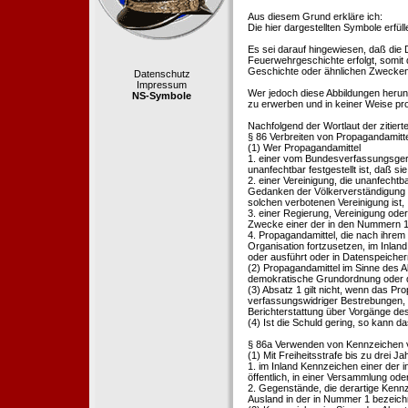
Aus diesem Grund erkläre ich:
Die hier dargestellten Symbole erfü
Es sei darauf hingewiesen, daß die
Feuerwehrgeschichte erfolgt, somit
Geschichte oder ähnlichen Zwecken d
Datenschutz
Impressum
Wer jedoch diese Abbildungen herunte
NS-Symbole
zu erwerben und in keiner Weise pr
Nachfolgend der Wortlaut der zitier
§ 86 Verbreiten von Propagandamitt
(1) Wer Propagandamittel
1. einer vom Bundesverfassungsgeric
unanfechtbar festgestellt ist, daß sie
2. einer Vereinigung, die unanfecht
Gedanken der Völkerverständigung ric
solchen verbotenen Vereinigung ist,
3. einer Regierung, Vereinigung ode
Zwecke einer der in den Nummern 1 u
4. Propagandamittel, die nach ihrem
Organisation fortzusetzen, im Inland v
oder ausführt oder in Datenspeichern
(2) Propagandamittel im Sinne des Abs
demokratische Grundordnung oder de
(3) Absatz 1 gilt nicht, wenn das P
verfassungswidriger Bestrebungen, 
Berichterstattung über Vorgänge de
(4) Ist die Schuld gering, so kann d
§ 86a Verwenden von Kennzeichen v
(1) Mit Freiheitsstrafe bis zu drei J
1. im Inland Kennzeichen einer der i
öffentlich, in einer Versammlung ode
2. Gegenstände, die derartige Kennz
Ausland in der in Nummer 1 bezeichnet