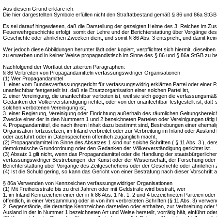
Aus diesem Grund erkläre ich:
Die hier dargestellten Symbole erfüllen nicht den Straftatbestand gemäß § 86 und 86a StGB
Es sei darauf hingewiesen, daß die Darstellung der gezeigten Helme des 3. Reiches im 
Feuerwehrgeschichte erfolgt, somit der Lehre und der Berichterstattung über Vorgänge de
Geschichte oder ähnlichen Zwecken dient, und somit § 86 Abs. 3 entspricht, und damit keine
Wer jedoch diese Abbildungen herunter lädt oder kopiert, verpflichtet sich hiermit, dieselb
zu erwerben und in keiner Weise propagandistisch im Sinne des § 86 und § 86a StGB zu b
Nachfolgend der Wortlaut der zitierten Paragraphen:
§ 86 Verbreiten von Propagandamitteln verfassungswidriger Organisationen
(1) Wer Propagandamittel
1. einer vom Bundesverfassungsgericht für verfassungswidrig erklärten Partei oder einer Pa
unanfechtbar festgestellt ist, daß sie Ersatzorganisation einer solchen Partei ist,
2. einer Vereinigung, die unanfechtbar verboten ist, weil sie sich gegen die verfassungsm
Gedanken der Völkerverständigung richtet, oder von der unanfechtbar festgestellt ist, daß s
solchen verbotenen Vereinigung ist,
3. einer Regierung, Vereinigung oder Einrichtung außerhalb des räumlichen Geltungsbereich
Zwecke einer der in den Nummern 1 und 2 bezeichneten Parteien oder Vereinigungen tätig i
4. Propagandamittel, die nach ihrem Inhalt dazu bestimmt sind, Bestrebungen einer ehemalig
Organisation fortzusetzen, im Inland verbreitet oder zur Verbreitung im Inland oder Ausland her
oder ausführt oder in Datenspeichern öffentlich zugänglich macht,
(2) Propagandamittel im Sinne des Absatzes 1 sind nur solche Schriften ( § 11 Abs. 3 ), deren
demokratische Grundordnung oder den Gedanken der Völkerverständigung gerichtet ist.
(3) Absatz 1 gilt nicht, wenn das Propagandamittel oder die Handlung der staatsbürgerliche
verfassungswidriger Bestrebungen, der Kunst oder der Wissenschaft, der Forschung oder 
Berichterstattung über Vorgänge des Zeitgeschehens oder der Geschichte oder ähnlichen 
(4) Ist die Schuld gering, so kann das Gericht von einer Bestrafung nach dieser Vorschrift 
§ 86a Verwenden von Kennzeichen verfassungswidriger Organisationen
(1) Mit Freiheitsstrafe bis zu drei Jahren oder mit Geldstrafe wird bestraft, wer
1. im Inland Kennzeichen einer der in § 86 Abs. 1 Nr. 1, 2 und 4 bezeichneten Parteien oder
öffentlich, in einer Versammlung oder in von ihm verbreiteten Schriften (§ 11 Abs. 3) verwen
2. Gegenstände, die derartige Kennzeichen darstellen oder enthalten, zur Verbreitung oder
Ausland in der in Nummer 1 bezeichneten Art und Weise herstellt, vorrätig hält, einführt oder