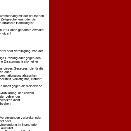
.
Zusammenhang mit der deutschen
s Zeitgeschehens oder der
 strafbare Handlung ist.
en nur für oben genannte Zwecke
enutzen!
rtei oder Vereinigung, von der
äßige Ordnung oder gegen den
ie Ersatzorganisation einer
s dieses Gesetzes, die für die
st, oder
en nationalsozialistischen
stellt, vorrätig hält, einführt
 Inhalt gegen die freiheitliche
n Aufklärung, der Abwehr
der Lehre, der
Zwecken dient.
absehen.
 Vereinigungen verbreitet oder
det oder
 Verwendung im Inland oder
 ausführt.