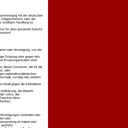
.
Zusammenhang mit der deutschen
s Zeitgeschehens oder der
 strafbare Handlung ist.
en nur für oben genannte Zwecke
enutzen!
rtei oder Vereinigung, von der
äßige Ordnung oder gegen den
ie Ersatzorganisation einer
s dieses Gesetzes, die für die
st, oder
en nationalsozialistischen
stellt, vorrätig hält, einführt
 Inhalt gegen die freiheitliche
n Aufklärung, der Abwehr
der Lehre, der
Zwecken dient.
absehen.
 Vereinigungen verbreitet oder
det oder
 Verwendung im Inland oder
 ausführt.