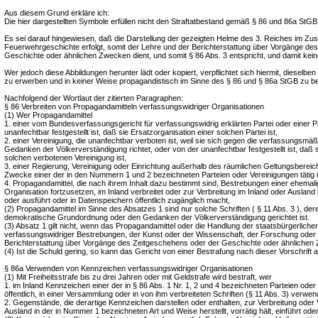
Aus diesem Grund erkläre ich:
Die hier dargestellten Symbole erfüllen nicht den Straftatbestand gemäß § 86 und 86a StGB
Es sei darauf hingewiesen, daß die Darstellung der gezeigten Helme des 3. Reiches im 
Feuerwehrgeschichte erfolgt, somit der Lehre und der Berichterstattung über Vorgänge de
Geschichte oder ähnlichen Zwecken dient, und somit § 86 Abs. 3 entspricht, und damit keine
Wer jedoch diese Abbildungen herunter lädt oder kopiert, verpflichtet sich hiermit, dieselb
zu erwerben und in keiner Weise propagandistisch im Sinne des § 86 und § 86a StGB zu b
Nachfolgend der Wortlaut der zitierten Paragraphen:
§ 86 Verbreiten von Propagandamitteln verfassungswidriger Organisationen
(1) Wer Propagandamittel
1. einer vom Bundesverfassungsgericht für verfassungswidrig erklärten Partei oder einer Pa
unanfechtbar festgestellt ist, daß sie Ersatzorganisation einer solchen Partei ist,
2. einer Vereinigung, die unanfechtbar verboten ist, weil sie sich gegen die verfassungsm
Gedanken der Völkerverständigung richtet, oder von der unanfechtbar festgestellt ist, daß s
solchen verbotenen Vereinigung ist,
3. einer Regierung, Vereinigung oder Einrichtung außerhalb des räumlichen Geltungsbereich
Zwecke einer der in den Nummern 1 und 2 bezeichneten Parteien oder Vereinigungen tätig i
4. Propagandamittel, die nach ihrem Inhalt dazu bestimmt sind, Bestrebungen einer ehemalig
Organisation fortzusetzen, im Inland verbreitet oder zur Verbreitung im Inland oder Ausland her
oder ausführt oder in Datenspeichern öffentlich zugänglich macht,
(2) Propagandamittel im Sinne des Absatzes 1 sind nur solche Schriften ( § 11 Abs. 3 ), deren
demokratische Grundordnung oder den Gedanken der Völkerverständigung gerichtet ist.
(3) Absatz 1 gilt nicht, wenn das Propagandamittel oder die Handlung der staatsbürgerliche
verfassungswidriger Bestrebungen, der Kunst oder der Wissenschaft, der Forschung oder 
Berichterstattung über Vorgänge des Zeitgeschehens oder der Geschichte oder ähnlichen 
(4) Ist die Schuld gering, so kann das Gericht von einer Bestrafung nach dieser Vorschrift 
§ 86a Verwenden von Kennzeichen verfassungswidriger Organisationen
(1) Mit Freiheitsstrafe bis zu drei Jahren oder mit Geldstrafe wird bestraft, wer
1. im Inland Kennzeichen einer der in § 86 Abs. 1 Nr. 1, 2 und 4 bezeichneten Parteien oder
öffentlich, in einer Versammlung oder in von ihm verbreiteten Schriften (§ 11 Abs. 3) verwen
2. Gegenstände, die derartige Kennzeichen darstellen oder enthalten, zur Verbreitung oder
Ausland in der in Nummer 1 bezeichneten Art und Weise herstellt, vorrätig hält, einführt oder