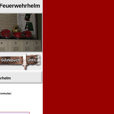
 Feuerwehrhelm
hrhelm
ormular: