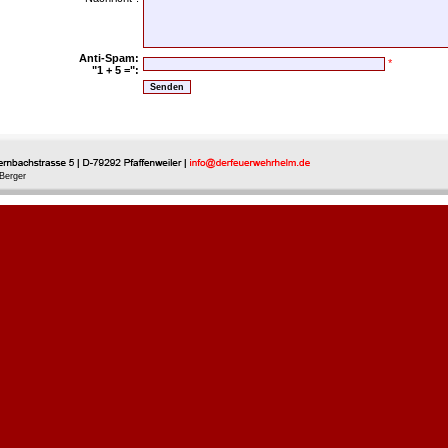
Anti-Spam:
*
"1 + 5 =":
Berger