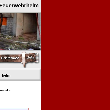
 Feuerwehrhelm
hrhelm
ormular: