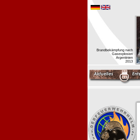
Brandbekämpfung nach
Gasexplosion
Argentinien
2013