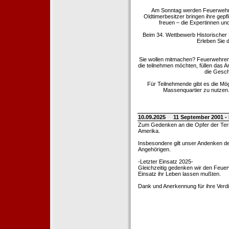
Am Sonntag werden Feuerwehrold
Oldtimerbesitzer bringen ihre gep
freuen – die Expertinnen un
Beim 34. Wettbewerb Historischer
Erleben Sie d
Sie wollen mitmachen? Feuerwehren
die teilnehmen möchten, füllen das 
die Gesch
Für Teilnehmende gibt es die Mö
Massenquartier zu nutzen. 
10.09.2025
11 September 2001 -
Zum Gedenken an die Opfer der Terro
Amerika.
Insbesondere gilt unser Andenken de
Angehörigen.
-Letzter Einsatz 2025-
Gleichzeitig gedenken wir den Feuerw
Einsatz ihr Leben lassen mußten.
Dank und Anerkennung für ihre Verd