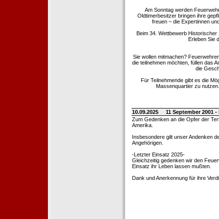
Am Sonntag werden Feuerwehrold
Oldtimerbesitzer bringen ihre gep
freuen – die Expertinnen un
Beim 34. Wettbewerb Historischer
Erleben Sie d
Sie wollen mitmachen? Feuerwehren
die teilnehmen möchten, füllen das 
die Gesch
Für Teilnehmende gibt es die Mö
Massenquartier zu nutzen. 
10.09.2025
11 September 2001 -
Zum Gedenken an die Opfer der Terro
Amerika.
Insbesondere gilt unser Andenken de
Angehörigen.
-Letzter Einsatz 2025-
Gleichzeitig gedenken wir den Feuerw
Einsatz ihr Leben lassen mußten.
Dank und Anerkennung für ihre Verd