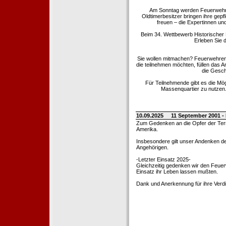
Am Sonntag werden Feuerwehrold
Oldtimerbesitzer bringen ihre gep
freuen – die Expertinnen un
Beim 34. Wettbewerb Historischer
Erleben Sie d
Sie wollen mitmachen? Feuerwehren
die teilnehmen möchten, füllen das 
die Gesch
Für Teilnehmende gibt es die Mö
Massenquartier zu nutzen. 
10.09.2025
11 September 2001 -
Zum Gedenken an die Opfer der Terro
Amerika.
Insbesondere gilt unser Andenken de
Angehörigen.
-Letzter Einsatz 2025-
Gleichzeitig gedenken wir den Feuerw
Einsatz ihr Leben lassen mußten.
Dank und Anerkennung für ihre Verd