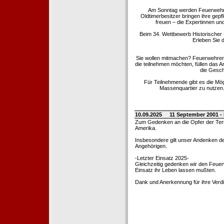
Am Sonntag werden Feuerwehrold
Oldtimerbesitzer bringen ihre gep
freuen – die Expertinnen un
Beim 34. Wettbewerb Historischer
Erleben Sie d
Sie wollen mitmachen? Feuerwehren
die teilnehmen möchten, füllen das 
die Gesch
Für Teilnehmende gibt es die Mö
Massenquartier zu nutzen. 
10.09.2025
11 September 2001 -
Zum Gedenken an die Opfer der Terro
Amerika.
Insbesondere gilt unser Andenken de
Angehörigen.
-Letzter Einsatz 2025-
Gleichzeitig gedenken wir den Feuerw
Einsatz ihr Leben lassen mußten.
Dank und Anerkennung für ihre Verd