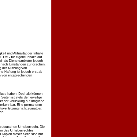
keit und Aktualität der Inhalte
 TMG für eigene Inhalte auf
r als Diensteanbieter jedoch
er nach Umständen zu forschen,
ng der Nutzung von
e Haftung ist jedoch erst ab
en von entsprechenden
influss haben. Deshalb können
eiten ist stets der jeweilige
kt der Verlinkung auf mögliche
t erkennbar. Eine permanente
htsverletzung nicht zumutbar.
en.
em deutschen Urheberrecht. Die
nzen des Urheberrechtes
 Kopien dieser Seite sind nur