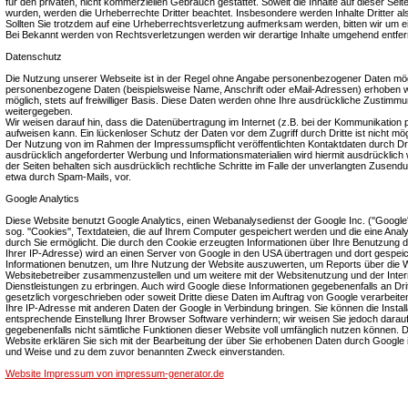
für den privaten, nicht kommerziellen Gebrauch gestattet. Soweit die Inhalte auf dieser Seite
wurden, werden die Urheberrechte Dritter beachtet. Insbesondere werden Inhalte Dritter a
Sollten Sie trotzdem auf eine Urheberrechtsverletzung aufmerksam werden, bitten wir um 
Bei Bekannt werden von Rechtsverletzungen werden wir derartige Inhalte umgehend entfer
Datenschutz
Die Nutzung unserer Webseite ist in der Regel ohne Angabe personenbezogener Daten mögl
personenbezogene Daten (beispielsweise Name, Anschrift oder eMail-Adressen) erhoben wer
möglich, stets auf freiwilliger Basis. Diese Daten werden ohne Ihre ausdrückliche Zustimmun
weitergegeben.
Wir weisen darauf hin, dass die Datenübertragung im Internet (z.B. bei der Kommunikation p
aufweisen kann. Ein lückenloser Schutz der Daten vor dem Zugriff durch Dritte ist nicht mög
Der Nutzung von im Rahmen der Impressumspflicht veröffentlichten Kontaktdaten durch Dr
ausdrücklich angeforderter Werbung und Informationsmaterialien wird hiermit ausdrücklich 
der Seiten behalten sich ausdrücklich rechtliche Schritte im Falle der unverlangten Zusen
etwa durch Spam-Mails, vor.
Google Analytics
Diese Website benutzt Google Analytics, einen Webanalysedienst der Google Inc. (''Google'
sog. ''Cookies'', Textdateien, die auf Ihrem Computer gespeichert werden und die eine Ana
durch Sie ermöglicht. Die durch den Cookie erzeugten Informationen über Ihre Benutzung di
Ihrer IP-Adresse) wird an einen Server von Google in den USA übertragen und dort gespeic
Informationen benutzen, um Ihre Nutzung der Website auszuwerten, um Reports über die Web
Websitebetreiber zusammenzustellen und um weitere mit der Websitenutzung und der Inte
Dienstleistungen zu erbringen. Auch wird Google diese Informationen gegebenenfalls an Drit
gesetzlich vorgeschrieben oder soweit Dritte diese Daten im Auftrag von Google verarbeiten
Ihre IP-Adresse mit anderen Daten der Google in Verbindung bringen. Sie können die Install
entsprechende Einstellung Ihrer Browser Software verhindern; wir weisen Sie jedoch darauf 
gegebenenfalls nicht sämtliche Funktionen dieser Website voll umfänglich nutzen können. 
Website erklären Sie sich mit der Bearbeitung der über Sie erhobenen Daten durch Google 
und Weise und zu dem zuvor benannten Zweck einverstanden.
Website Impressum von impressum-generator.de