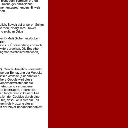
 nicht vom Betreiber erstellt
ls solche gekennzeichnet.
einen entsprechenden Hinweis.
nen.
ich. Soweit auf unseren Seiten
den, erfolgt dies, soweit
g nicht an Dritte
er E-Mail) Sicherheitslücken
lich.
itte zur Übersendung von nicht
widersprochen. Die Betreiber
dung von Werbeinformationen,
'). Google Analytics verwendet
lyse der Benutzung der Website
eser Website (einschließlich
hert. Google wird diese
siteaktivitäten für die
rnetnutzung verbundene
te übertragen, sofern dies
. Google wird in keinem Fall
ation der Cookies durch eine
hin, dass Sie in diesem Fall
Durch die Nutzung dieser
in der zuvor beschriebenen Art