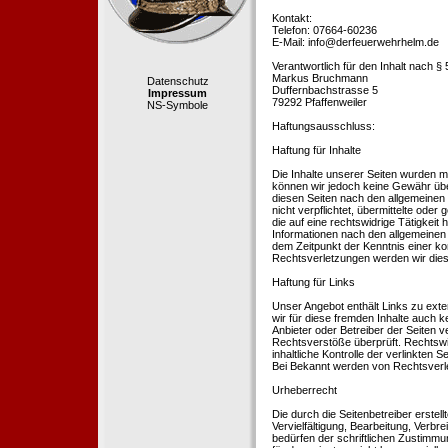
Kontakt:
Telefon: 07664-60236
E-Mail: info@derfeuerwehrhelm.de
Verantwortlich für den Inhalt nach §
Markus Bruchmann
Datenschutz
Duffernbachstrasse 5
Impressum
79292 Pfaffenweiler
NS-Symbole
Haftungsausschluss:
Haftung für Inhalte
Die Inhalte unserer Seiten wurden mit 
können wir jedoch keine Gewähr übe
diesen Seiten nach den allgemeinen 
nicht verpflichtet, übermittelte od
die auf eine rechtswidrige Tätigkei
Informationen nach den allgemeinen 
dem Zeitpunkt der Kenntnis einer k
Rechtsverletzungen werden wir dies
Haftung für Links
Unser Angebot enthält Links zu exte
wir für diese fremden Inhalte auch k
Anbieter oder Betreiber der Seiten v
Rechtsverstöße überprüft. Rechtswid
inhaltliche Kontrolle der verlinkten
Bei Bekannt werden von Rechtsverle
Urheberrecht
Die durch die Seitenbetreiber erstel
Vervielfältigung, Bearbeitung, Verb
bedürfen der schriftlichen Zustimmun