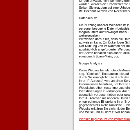
für den privaten, nicht kommerziellen
wurden, werden die Urheberrechte Dr
Sollten Sie trotzdem auf eine Urhe
Bei Bekannt werden von Rechtsverle
Datenschutz
Die Nutzung unserer Webseite ist i
personenbezogene Daten (beispielsw
möglich, stets auf freiwilliger Basi
weitergegeben.
Wir weisen darauf hin, dass die Dat
aufweisen kann. Ein lückenloser Schu
Der Nutzung von im Rahmen der Impr
ausdrücklich angeforderter Werbung 
der Seiten behalten sich ausdrückli
etwa durch Spam-Mails, vor.
Google Analytics
Diese Website benutzt Google Analyt
sog. ''Cookies'', Textdateien, die 
durch Sie ermöglicht. Die durch den
Ihrer IP-Adresse) wird an einen Ser
Informationen benutzen, um Ihre Nut
Websitebetreiber zusammenzustelle
Dienstleistungen zu erbringen. Auch
gesetzlich vorgeschrieben oder sowei
Ihre IP-Adresse mit anderen Daten d
entsprechende Einstellung Ihrer Brow
gegebenenfalls nicht sämtliche Funk
Website erklären Sie sich mit der B
und Weise und zu dem zuvor benan
Website Impressum von impressum-