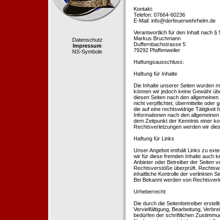
Kontakt:
Telefon: 07664-60236
E-Mail: info@derfeuerwehrhelm.de
Verantwortlich für den Inhalt nach §
Markus Bruchmann
Datenschutz
Duffernbachstrasse 5
Impressum
79292 Pfaffenweiler
NS-Symbole
Haftungsausschluss:
Haftung für Inhalte
Die Inhalte unserer Seiten wurden mit 
können wir jedoch keine Gewähr übe
diesen Seiten nach den allgemeinen 
nicht verpflichtet, übermittelte od
die auf eine rechtswidrige Tätigkei
Informationen nach den allgemeinen 
dem Zeitpunkt der Kenntnis einer k
Rechtsverletzungen werden wir dies
Haftung für Links
Unser Angebot enthält Links zu exte
wir für diese fremden Inhalte auch k
Anbieter oder Betreiber der Seiten v
Rechtsverstöße überprüft. Rechtswid
inhaltliche Kontrolle der verlinkten
Bei Bekannt werden von Rechtsverle
Urheberrecht
Die durch die Seitenbetreiber erstel
Vervielfältigung, Bearbeitung, Verb
bedürfen der schriftlichen Zustimmun