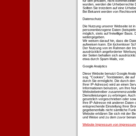
für den privaten, nicht kommerziellen
wurden, werden die Urheberrechte Dr
Sollten Sie trotzdem auf eine Urhe
Bei Bekannt werden von Rechtsverle
Datenschutz
Die Nutzung unserer Webseite ist i
personenbezogene Daten (beispielsw
möglich, stets auf freiwilliger Basi
weitergegeben.
Wir weisen darauf hin, dass die Dat
aufweisen kann. Ein lückenloser Schu
Der Nutzung von im Rahmen der Impr
ausdrücklich angeforderter Werbung 
der Seiten behalten sich ausdrückli
etwa durch Spam-Mails, vor.
Google Analytics
Diese Website benutzt Google Analyt
sog. ''Cookies'', Textdateien, die 
durch Sie ermöglicht. Die durch den
Ihrer IP-Adresse) wird an einen Ser
Informationen benutzen, um Ihre Nut
Websitebetreiber zusammenzustelle
Dienstleistungen zu erbringen. Auch
gesetzlich vorgeschrieben oder sowei
Ihre IP-Adresse mit anderen Daten d
entsprechende Einstellung Ihrer Brow
gegebenenfalls nicht sämtliche Funk
Website erklären Sie sich mit der B
und Weise und zu dem zuvor benan
Website Impressum von impressum-