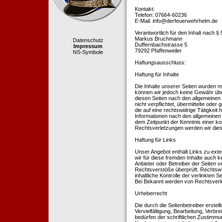
Kontakt:
Telefon: 07664-60236
E-Mail: info@derfeuerwehrhelm.de
Verantwortlich für den Inhalt nach §
Markus Bruchmann
Datenschutz
Duffernbachstrasse 5
Impressum
79292 Pfaffenweiler
NS-Symbole
Haftungsausschluss:
Haftung für Inhalte
Die Inhalte unserer Seiten wurden mit 
können wir jedoch keine Gewähr übe
diesen Seiten nach den allgemeinen 
nicht verpflichtet, übermittelte od
die auf eine rechtswidrige Tätigkei
Informationen nach den allgemeinen 
dem Zeitpunkt der Kenntnis einer k
Rechtsverletzungen werden wir dies
Haftung für Links
Unser Angebot enthält Links zu exte
wir für diese fremden Inhalte auch k
Anbieter oder Betreiber der Seiten v
Rechtsverstöße überprüft. Rechtswid
inhaltliche Kontrolle der verlinkten
Bei Bekannt werden von Rechtsverle
Urheberrecht
Die durch die Seitenbetreiber erstel
Vervielfältigung, Bearbeitung, Verb
bedürfen der schriftlichen Zustimmun