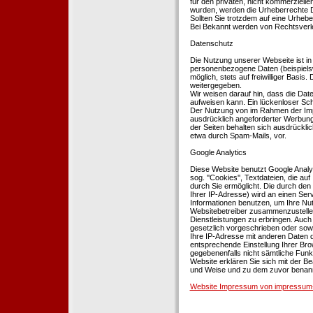
für den privaten, nicht kommerziellen
wurden, werden die Urheberrechte Dr
Sollten Sie trotzdem auf eine Urhe
Bei Bekannt werden von Rechtsverle
Datenschutz
Die Nutzung unserer Webseite ist i
personenbezogene Daten (beispielsw
möglich, stets auf freiwilliger Basi
weitergegeben.
Wir weisen darauf hin, dass die Dat
aufweisen kann. Ein lückenloser Schu
Der Nutzung von im Rahmen der Impr
ausdrücklich angeforderter Werbung 
der Seiten behalten sich ausdrückli
etwa durch Spam-Mails, vor.
Google Analytics
Diese Website benutzt Google Analyt
sog. ''Cookies'', Textdateien, die 
durch Sie ermöglicht. Die durch den
Ihrer IP-Adresse) wird an einen Ser
Informationen benutzen, um Ihre Nut
Websitebetreiber zusammenzustelle
Dienstleistungen zu erbringen. Auch
gesetzlich vorgeschrieben oder sowei
Ihre IP-Adresse mit anderen Daten d
entsprechende Einstellung Ihrer Brow
gegebenenfalls nicht sämtliche Funk
Website erklären Sie sich mit der B
und Weise und zu dem zuvor benan
Website Impressum von impressum-