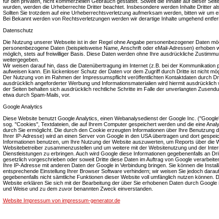
für den privaten, nicht kommerziellen Gebrauch gestattet. Soweit die Inhalte auf dieser Seite
wurden, werden die Urheberrechte Dritter beachtet. Insbesondere werden Inhalte Dritter a
Sollten Sie trotzdem auf eine Urheberrechtsverletzung aufmerksam werden, bitten wir um 
Bei Bekannt werden von Rechtsverletzungen werden wir derartige Inhalte umgehend entfer
Datenschutz
Die Nutzung unserer Webseite ist in der Regel ohne Angabe personenbezogener Daten mögl
personenbezogene Daten (beispielsweise Name, Anschrift oder eMail-Adressen) erhoben wer
möglich, stets auf freiwilliger Basis. Diese Daten werden ohne Ihre ausdrückliche Zustimmun
weitergegeben.
Wir weisen darauf hin, dass die Datenübertragung im Internet (z.B. bei der Kommunikation p
aufweisen kann. Ein lückenloser Schutz der Daten vor dem Zugriff durch Dritte ist nicht mög
Der Nutzung von im Rahmen der Impressumspflicht veröffentlichten Kontaktdaten durch Dr
ausdrücklich angeforderter Werbung und Informationsmaterialien wird hiermit ausdrücklich 
der Seiten behalten sich ausdrücklich rechtliche Schritte im Falle der unverlangten Zusen
etwa durch Spam-Mails, vor.
Google Analytics
Diese Website benutzt Google Analytics, einen Webanalysedienst der Google Inc. (''Google'
sog. ''Cookies'', Textdateien, die auf Ihrem Computer gespeichert werden und die eine Ana
durch Sie ermöglicht. Die durch den Cookie erzeugten Informationen über Ihre Benutzung di
Ihrer IP-Adresse) wird an einen Server von Google in den USA übertragen und dort gespeic
Informationen benutzen, um Ihre Nutzung der Website auszuwerten, um Reports über die Web
Websitebetreiber zusammenzustellen und um weitere mit der Websitenutzung und der Inte
Dienstleistungen zu erbringen. Auch wird Google diese Informationen gegebenenfalls an Drit
gesetzlich vorgeschrieben oder soweit Dritte diese Daten im Auftrag von Google verarbeiten
Ihre IP-Adresse mit anderen Daten der Google in Verbindung bringen. Sie können die Install
entsprechende Einstellung Ihrer Browser Software verhindern; wir weisen Sie jedoch darauf 
gegebenenfalls nicht sämtliche Funktionen dieser Website voll umfänglich nutzen können. 
Website erklären Sie sich mit der Bearbeitung der über Sie erhobenen Daten durch Google 
und Weise und zu dem zuvor benannten Zweck einverstanden.
Website Impressum von impressum-generator.de