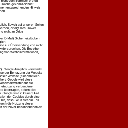
 nicht vom Betreiber erstellt
ls solche gekennzeichnet.
einen entsprechenden Hinweis.
nen.
ich. Soweit auf unseren Seiten
den, erfolgt dies, soweit
g nicht an Dritte
er E-Mail) Sicherheitslücken
lich.
itte zur Übersendung von nicht
widersprochen. Die Betreiber
dung von Werbeinformationen,
'). Google Analytics verwendet
lyse der Benutzung der Website
eser Website (einschließlich
hert. Google wird diese
siteaktivitäten für die
rnetnutzung verbundene
te übertragen, sofern dies
. Google wird in keinem Fall
ation der Cookies durch eine
hin, dass Sie in diesem Fall
Durch die Nutzung dieser
in der zuvor beschriebenen Art