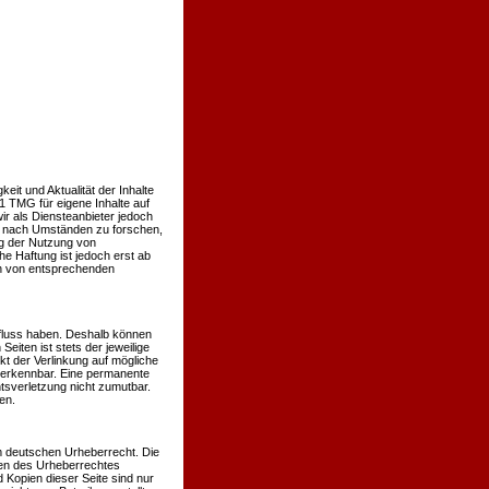
keit und Aktualität der Inhalte
 TMG für eigene Inhalte auf
r als Diensteanbieter jedoch
er nach Umständen zu forschen,
ng der Nutzung von
e Haftung ist jedoch erst ab
en von entsprechenden
influss haben. Deshalb können
eiten ist stets der jeweilige
kt der Verlinkung auf mögliche
t erkennbar. Eine permanente
htsverletzung nicht zumutbar.
en.
em deutschen Urheberrecht. Die
nzen des Urheberrechtes
 Kopien dieser Seite sind nur