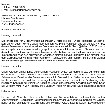
Kontakt:
Telefon: 07664-60236
E-Mail: info@derfeuerwehrhelm.de
Verantwortlich für den Inhalt nach § 55 Abs. 2 RStV:
Markus Bruchmann
Duffernbachstrasse 5
79292 Pfaffenweiler
Haftungsausschluss:
Haftung für Inhalte
Die Inhalte unserer Seiten wurden mit größter Sorgfalt erstellt. Für die Richtigkeit, Vollständig
können wir jedoch keine Gewähr übernehmen. Als Diensteanbieter sind wir gemäß § 7 Abs.1
diesen Seiten nach den allgemeinen Gesetzen verantwortlich. Nach §§ 8 bis 10 TMG sind wi
nicht verpflichtet, übermittelte oder gespeicherte fremde Informationen zu überwachen od
die auf eine rechtswidrige Tätigkeit hinweisen. Verpflichtungen zur Entfernung oder Sperru
Informationen nach den allgemeinen Gesetzen bleiben hiervon unberührt. Eine diesbezüglich
dem Zeitpunkt der Kenntnis einer konkreten Rechtsverletzung möglich. Bei Bekannt werd
Rechtsverletzungen werden wir diese Inhalte umgehend entfernen.
Haftung für Links
Unser Angebot enthält Links zu externen Webseiten Dritter, auf deren Inhalte wir keinen E
wir für diese fremden Inhalte auch keine Gewähr übernehmen. Für die Inhalte der verlinkten S
Anbieter oder Betreiber der Seiten verantwortlich. Die verlinkten Seiten wurden zum Zeitpun
Rechtsverstöße überprüft. Rechtswidrige Inhalte waren zum Zeitpunkt der Verlinkung nich
inhaltliche Kontrolle der verlinkten Seiten ist jedoch ohne konkrete Anhaltspunkte einer Rec
Bei Bekannt werden von Rechtsverletzungen werden wir derartige Links umgehend entfern
Urheberrecht
Die durch die Seitenbetreiber erstellten Inhalte und Werke auf diesen Seiten unterliegen d
Vervielfältigung, Bearbeitung, Verbreitung und jede Art der Verwertung außerhalb der Gre
bedürfen der schriftlichen Zustimmung des jeweiligen Autors bzw. Erstellers. Downloads und