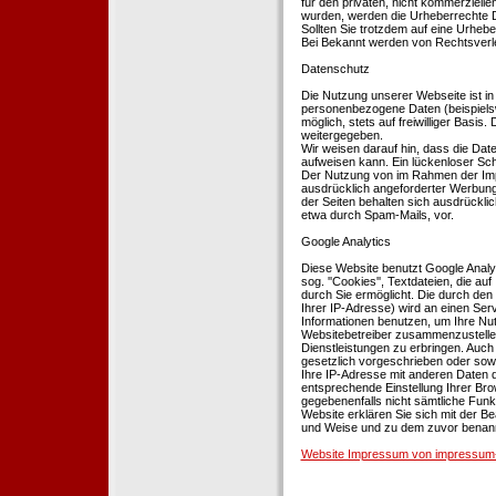
für den privaten, nicht kommerziellen
wurden, werden die Urheberrechte Dr
Sollten Sie trotzdem auf eine Urhe
Bei Bekannt werden von Rechtsverle
Datenschutz
Die Nutzung unserer Webseite ist i
personenbezogene Daten (beispielsw
möglich, stets auf freiwilliger Basi
weitergegeben.
Wir weisen darauf hin, dass die Dat
aufweisen kann. Ein lückenloser Schu
Der Nutzung von im Rahmen der Impr
ausdrücklich angeforderter Werbung 
der Seiten behalten sich ausdrückli
etwa durch Spam-Mails, vor.
Google Analytics
Diese Website benutzt Google Analyt
sog. ''Cookies'', Textdateien, die 
durch Sie ermöglicht. Die durch den
Ihrer IP-Adresse) wird an einen Ser
Informationen benutzen, um Ihre Nut
Websitebetreiber zusammenzustelle
Dienstleistungen zu erbringen. Auch
gesetzlich vorgeschrieben oder sowei
Ihre IP-Adresse mit anderen Daten d
entsprechende Einstellung Ihrer Brow
gegebenenfalls nicht sämtliche Funk
Website erklären Sie sich mit der B
und Weise und zu dem zuvor benan
Website Impressum von impressum-