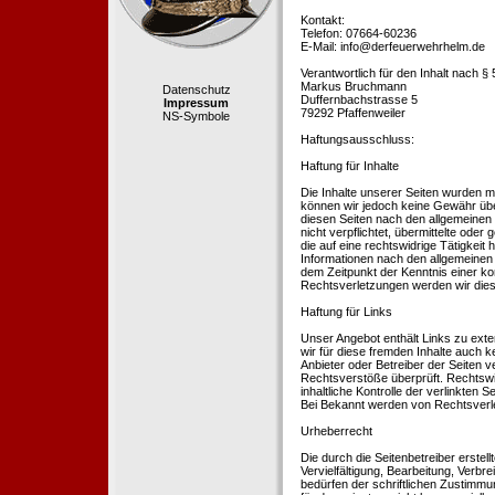
Kontakt:
Telefon: 07664-60236
E-Mail: info@derfeuerwehrhelm.de
Verantwortlich für den Inhalt nach §
Markus Bruchmann
Datenschutz
Duffernbachstrasse 5
Impressum
79292 Pfaffenweiler
NS-Symbole
Haftungsausschluss:
Haftung für Inhalte
Die Inhalte unserer Seiten wurden mit 
können wir jedoch keine Gewähr übe
diesen Seiten nach den allgemeinen 
nicht verpflichtet, übermittelte od
die auf eine rechtswidrige Tätigkei
Informationen nach den allgemeinen 
dem Zeitpunkt der Kenntnis einer k
Rechtsverletzungen werden wir dies
Haftung für Links
Unser Angebot enthält Links zu exte
wir für diese fremden Inhalte auch k
Anbieter oder Betreiber der Seiten v
Rechtsverstöße überprüft. Rechtswid
inhaltliche Kontrolle der verlinkten
Bei Bekannt werden von Rechtsverle
Urheberrecht
Die durch die Seitenbetreiber erstel
Vervielfältigung, Bearbeitung, Verb
bedürfen der schriftlichen Zustimmun