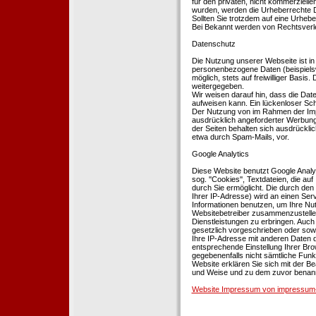
für den privaten, nicht kommerziellen
wurden, werden die Urheberrechte Dr
Sollten Sie trotzdem auf eine Urhe
Bei Bekannt werden von Rechtsverle
Datenschutz
Die Nutzung unserer Webseite ist i
personenbezogene Daten (beispielsw
möglich, stets auf freiwilliger Basi
weitergegeben.
Wir weisen darauf hin, dass die Dat
aufweisen kann. Ein lückenloser Schu
Der Nutzung von im Rahmen der Impr
ausdrücklich angeforderter Werbung 
der Seiten behalten sich ausdrückli
etwa durch Spam-Mails, vor.
Google Analytics
Diese Website benutzt Google Analyt
sog. ''Cookies'', Textdateien, die 
durch Sie ermöglicht. Die durch den
Ihrer IP-Adresse) wird an einen Ser
Informationen benutzen, um Ihre Nut
Websitebetreiber zusammenzustelle
Dienstleistungen zu erbringen. Auch
gesetzlich vorgeschrieben oder sowei
Ihre IP-Adresse mit anderen Daten d
entsprechende Einstellung Ihrer Brow
gegebenenfalls nicht sämtliche Funk
Website erklären Sie sich mit der B
und Weise und zu dem zuvor benan
Website Impressum von impressum-