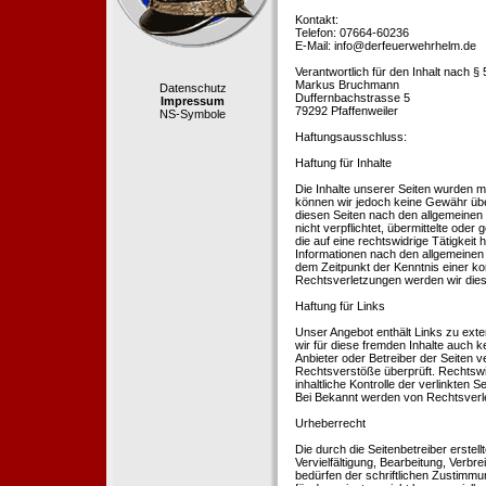
Kontakt:
Telefon: 07664-60236
E-Mail: info@derfeuerwehrhelm.de
Verantwortlich für den Inhalt nach §
Markus Bruchmann
Datenschutz
Duffernbachstrasse 5
Impressum
79292 Pfaffenweiler
NS-Symbole
Haftungsausschluss:
Haftung für Inhalte
Die Inhalte unserer Seiten wurden mit 
können wir jedoch keine Gewähr übe
diesen Seiten nach den allgemeinen 
nicht verpflichtet, übermittelte od
die auf eine rechtswidrige Tätigkei
Informationen nach den allgemeinen 
dem Zeitpunkt der Kenntnis einer k
Rechtsverletzungen werden wir dies
Haftung für Links
Unser Angebot enthält Links zu exte
wir für diese fremden Inhalte auch k
Anbieter oder Betreiber der Seiten v
Rechtsverstöße überprüft. Rechtswid
inhaltliche Kontrolle der verlinkten
Bei Bekannt werden von Rechtsverle
Urheberrecht
Die durch die Seitenbetreiber erstel
Vervielfältigung, Bearbeitung, Verb
bedürfen der schriftlichen Zustimmun