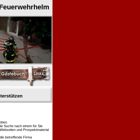
 Feuerwehrhelm
terstützen
eben.
die Suche nach einem für Sie
n Webseiten und Prospektmaterial
die betreffende Firma