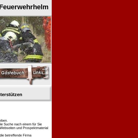
 Feuerwehrhelm
terstützen
eben.
die Suche nach einem für Sie
n Webseiten und Prospektmaterial
die betreffende Firma