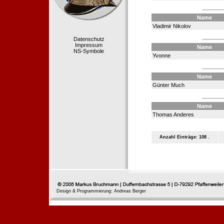
Name
Vladimir Nikolov
Datenschutz
Impressum
Name
NS-Symbole
Yvonne
Name
Günter Much
Name
Thomas Anderes
Anzahl Einträge: 108 .
Design & Programmierung: Andreas Berger