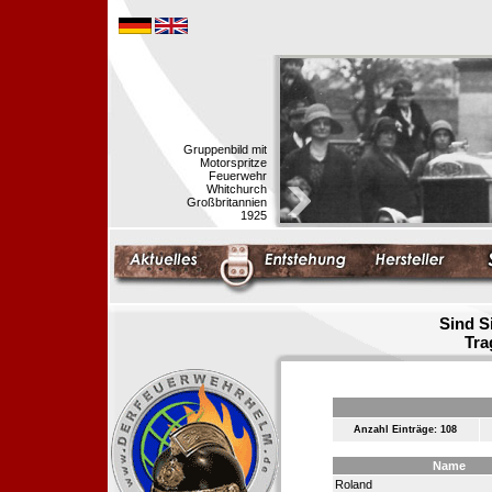
Gruppenbild mit
Motorspritze
Feuerwehr
Whitchurch
Großbritannien
1925
Sind S
Tra
Anzahl Einträge: 108
Name
Roland