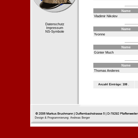
Name
Vladimir Nikolov
Datenschutz
Impressum
Name
NS-Symbole
Yvonne
Name
Günter Much
Name
Thomas Anderes
Anzahl Einträge: 108 .
Design & Programmierung: Andreas Berger