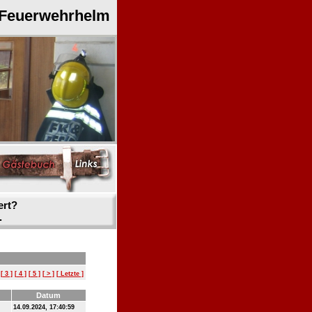
 Feuerwehrhelm
ert?
.
[ 3 ]
[ 4 ]
[ 5 ]
[ > ]
[ Letzte ]
Datum
14.09.2024, 17:40:59