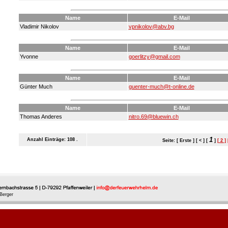
Name
E-Mail
Vladimir Nikolov
vpnikolov@abv.bg
Name
E-Mail
Yvonne
goerlitzy@gmail.com
Name
E-Mail
Günter Much
guenter-much@t-online.de
Name
E-Mail
Thomas Anderes
nitro.69@bluewin.ch
1
Anzahl Einträge: 108 .
Seite: [ Erste ] [ < ] [
]
[ 2 ]
Berger