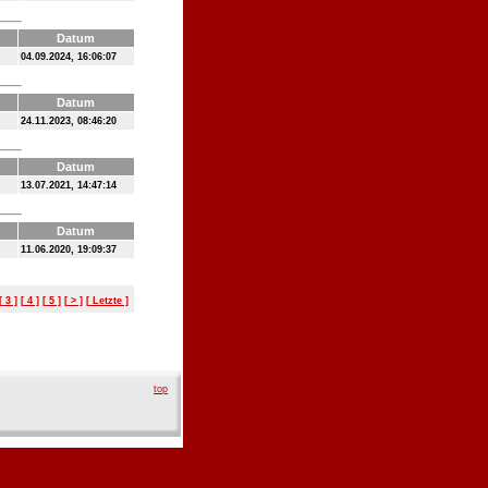
Datum
04.09.2024, 16:06:07
Datum
24.11.2023, 08:46:20
Datum
13.07.2021, 14:47:14
Datum
11.06.2020, 19:09:37
[ 3 ]
[ 4 ]
[ 5 ]
[ > ]
[ Letzte ]
top