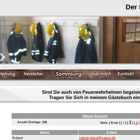
Der
Sind Sie auch von Feuerwehrhelmen begeist
Tragen Sie Sich in meinem Gästebuch ein
[Neuer Eintrag]
1
Anzahl Einträge: 108
Seite: [ Erste ] [ < ] [
]
[ 2 ]
Name
E-Mail
Roland
roland.geisel@yahoo.de