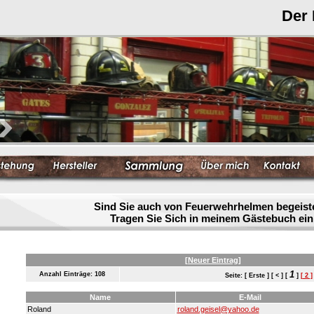
Der
Sind Sie auch von Feuerwehrhelmen begeist
Tragen Sie Sich in meinem Gästebuch ein
[Neuer Eintrag]
1
Anzahl Einträge: 108
Seite: [ Erste ] [ < ] [
]
[ 2 ]
Name
E-Mail
Roland
roland.geisel@yahoo.de