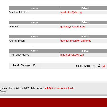
Name
E-Mail
Vladimir Nikolov
vpnikolov@abv.bg
Name
E-Mail
Yvonne
goerlitzy@gmail.com
Name
E-Mail
Günter Much
guenter-much@t-online.de
Name
E-Mail
Thomas Anderes
nitro.69@bluewin.ch
1
Anzahl Einträge: 108 .
Seite: [ Erste ] [ < ] [
]
[ 2 ]
Berger