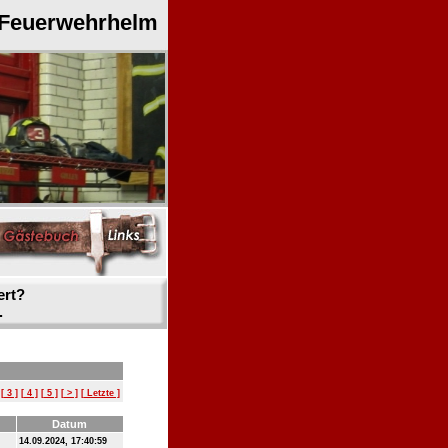
 Feuerwehrhelm
ert?
.
[ 3 ]
[ 4 ]
[ 5 ]
[ > ]
[ Letzte ]
Datum
14.09.2024, 17:40:59