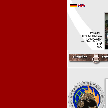
Drehleiter 3
Eine der über 200
Feuerwachen
von New York City
USA
2004