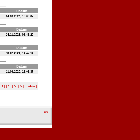
Datum
04.09.2024, 16:06:07
Datum
24.11.2023, 08:46:20
Datum
13.07.2021, 14:47:14
Datum
11.06.2020, 19:09:37
[ 3 ]
[ 4 ]
[ 5 ]
[ > ]
[ Letzte ]
top