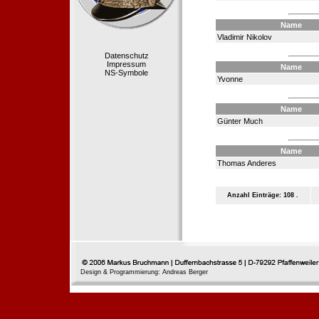
Name
Vladimir Nikolov
Datenschutz
Impressum
Name
NS-Symbole
Yvonne
Name
Günter Much
Name
Thomas Anderes
Anzahl Einträge: 108 .
Design & Programmierung: Andreas Berger