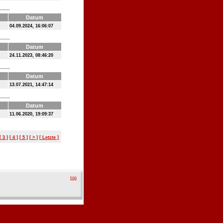
Datum
04.09.2024, 16:06:07
Datum
24.11.2023, 08:46:20
Datum
13.07.2021, 14:47:14
Datum
11.06.2020, 19:09:37
[ 3 ]
[ 4 ]
[ 5 ]
[ > ]
[ Letzte ]
top