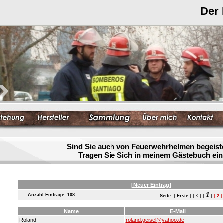
Der
Sind Sie auch von Feuerwehrhelmen begeist
Tragen Sie Sich in meinem Gästebuch ein
[Neuer Eintrag]
1
Anzahl Einträge: 108
Seite: [ Erste ] [ < ] [
]
[ 2 ]
Name
E-Mail
Roland
roland.geisel@yahoo.de