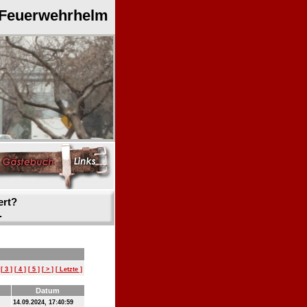
 Feuerwehrhelm
ert?
.
[ 3 ]
[ 4 ]
[ 5 ]
[ > ]
[ Letzte ]
Datum
14.09.2024, 17:40:59