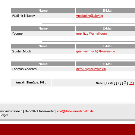
Name
E-Mail
Vladimir Nikolov
vpnikolov@abv.bg
Name
E-Mail
Yvonne
goerlitzy@gmail.com
Name
E-Mail
Günter Much
guenter-much@t-online.de
Name
E-Mail
Thomas Anderes
nitro.69@bluewin.ch
1
Anzahl Einträge: 108 .
Seite: [ Erste ] [ < ] [
]
[ 2 ]
Berger