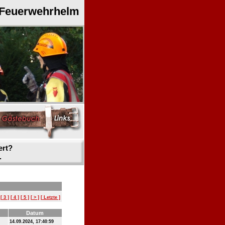
 Feuerwehrhelm
ert?
.
[ 3 ]
[ 4 ]
[ 5 ]
[ > ]
[ Letzte ]
Datum
14.09.2024, 17:40:59