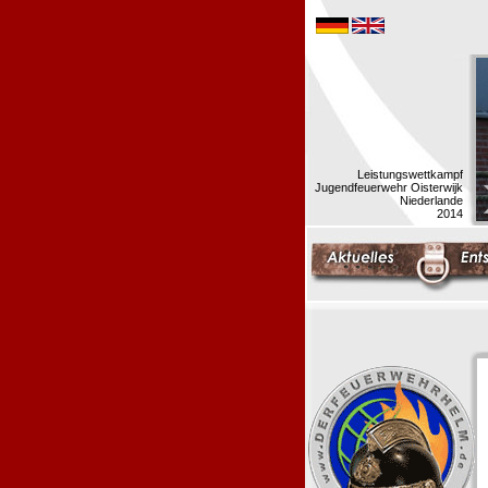
Leistungswettkampf
Jugendfeuerwehr Oisterwijk
Niederlande
2014