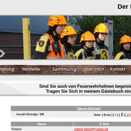
Der
Sind Sie auch von Feuerwehrhelmen begeist
Tragen Sie Sich in meinem Gästebuch ein
[Neuer Eintrag]
1
Anzahl Einträge: 108
Seite: [ Erste ] [ < ] [
]
[ 2 ]
Name
E-Mail
Roland
roland.geisel@yahoo.de