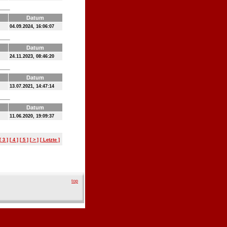
Datum
04.09.2024, 16:06:07
Datum
24.11.2023, 08:46:20
Datum
13.07.2021, 14:47:14
Datum
11.06.2020, 19:09:37
[ 3 ]
[ 4 ]
[ 5 ]
[ > ]
[ Letzte ]
top