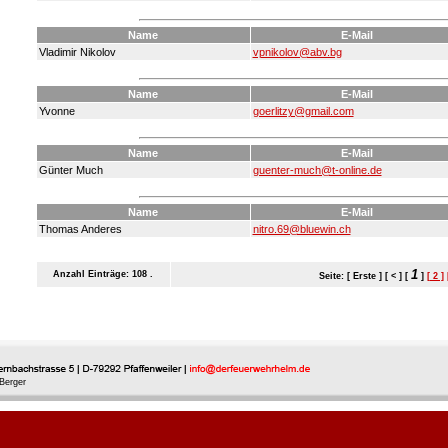
Name
E-Mail
Vladimir Nikolov
vpnikolov@abv.bg
Name
E-Mail
Yvonne
goerlitzy@gmail.com
Name
E-Mail
Günter Much
guenter-much@t-online.de
Name
E-Mail
Thomas Anderes
nitro.69@bluewin.ch
1
Anzahl Einträge: 108 .
Seite: [ Erste ] [ < ] [
]
[ 2 ]
Berger