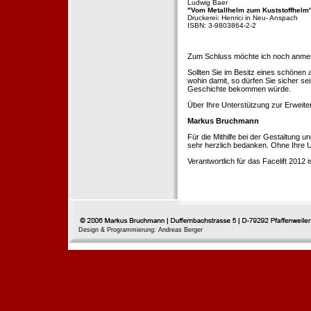
Ludwig Baer
"Vom Metallhelm zum Kuststoffhelm
Druckerei: Henrici in Neu- Anspach
ISBN: 3-9803864-2-2
Zum Schluss möchte ich noch anmerke
Sollten Sie im Besitz eines schönen
wohin damit, so dürfen Sie sicher se
Geschichte bekommen würde.
Über Ihre Unterstützung zur Erweit
Markus Bruchmann
Für die Mithilfe bei der Gestaltung 
sehr herzlich bedanken. Ohne Ihre U
Verantwortlich für das Facelift 2012
Design & Programmierung: Andreas Berger