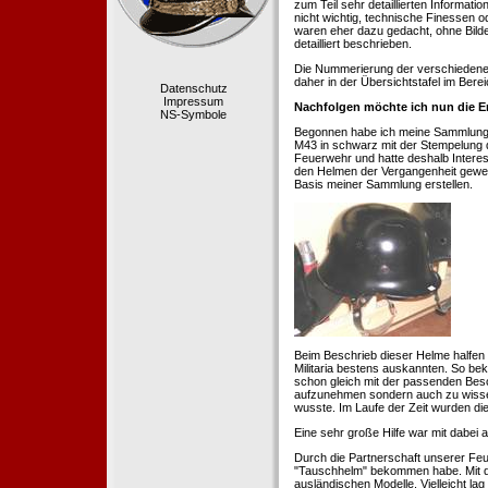
zum Teil sehr detaillierten Informa
nicht wichtig, technische Finessen 
waren eher dazu gedacht, ohne Bilde
detailliert beschrieben.
Die Nummerierung der verschiedenen
daher in der Übersichtstafel im Berei
Datenschutz
Impressum
Nachfolgen möchte ich nun die E
NS-Symbole
Begonnen habe ich meine Sammlung 1
M43 in schwarz mit der Stempelung der
Feuerwehr und hatte deshalb Intere
den Helmen der Vergangenheit geweckt
Basis meiner Sammlung erstellen.
Beim Beschrieb dieser Helme halfen 
Militaria bestens auskannten. So b
schon gleich mit der passenden Besc
aufzunehmen sondern auch zu wissen
wusste. Im Laufe der Zeit wurden di
Eine sehr große Hilfe war mit dabei
Durch die Partnerschaft unserer Feu
"Tauschhelm" bekommen habe. Mit de
ausländischen Modelle. Vielleicht la