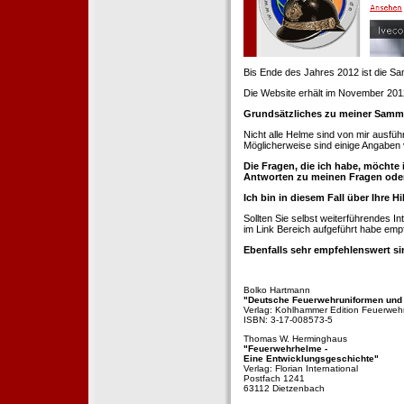
Bis Ende des Jahres 2012 ist die 
Die Website erhält im November 2012 e
Grundsätzliches zu meiner Samm
Nicht alle Helme sind von mir ausführ
Möglicherweise sind einige Angaben 
Die Fragen, die ich habe, möchte 
Antworten zu meinen Fragen ode
Ich bin in diesem Fall über Ihre Hi
Sollten Sie selbst weiterführendes 
im Link Bereich aufgeführt habe emp
Ebenfalls sehr empfehlenswert si
Bolko Hartmann
"Deutsche Feuerwehruniformen und
Verlag: Kohlhammer Edition Feuerweh
ISBN: 3-17-008573-5
Thomas W. Herminghaus
"Feuerwehrhelme -
Eine Entwicklungsgeschichte"
Verlag: Florian International
Postfach 1241
63112 Dietzenbach