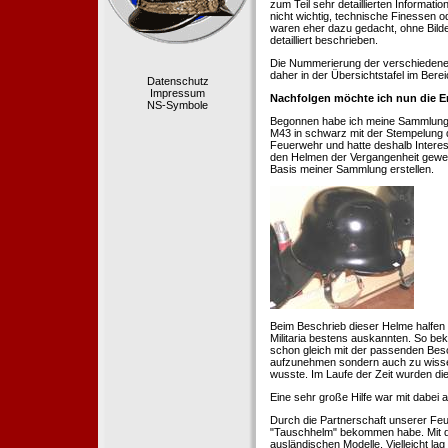
zum Teil sehr detaillierten Informa
nicht wichtig, technische Finessen 
waren eher dazu gedacht, ohne Bilde
detailliert beschrieben.
Die Nummerierung der verschiedenen
daher in der Übersichtstafel im Berei
Datenschutz
Impressum
Nachfolgen möchte ich nun die E
NS-Symbole
Begonnen habe ich meine Sammlung 1
M43 in schwarz mit der Stempelung der
Feuerwehr und hatte deshalb Intere
den Helmen der Vergangenheit geweckt
Basis meiner Sammlung erstellen.
Beim Beschrieb dieser Helme halfen 
Militaria bestens auskannten. So b
schon gleich mit der passenden Besc
aufzunehmen sondern auch zu wissen
wusste. Im Laufe der Zeit wurden di
Eine sehr große Hilfe war mit dabei
Durch die Partnerschaft unserer Feu
"Tauschhelm" bekommen habe. Mit de
ausländischen Modelle. Vielleicht la