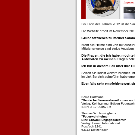
Bis Ende des Jahres 2012 ist die 
Die Website erhält im November 2012 e
Grundsätzliches zu meiner Samm
Nicht alle Helme sind von mir ausführ
Möglicherweise sind einige Angaben 
Die Fragen, die ich habe, möchte 
Antworten zu meinen Fragen ode
Ich bin in diesem Fall über Ihre Hi
Sollten Sie selbst weiterführendes 
im Link Bereich aufgeführt habe emp
Ebenfalls sehr empfehlenswert si
Bolko Hartmann
"Deutsche Feuerwehruniformen und
Verlag: Kohlhammer Edition Feuerweh
ISBN: 3-17-008573-5
Thomas W. Herminghaus
"Feuerwehrhelme -
Eine Entwicklungsgeschichte"
Verlag: Florian International
Postfach 1241
63112 Dietzenbach