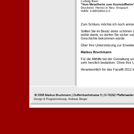
Ludwig Baer
"Vom Metallhelm zum Kuststoffhelm
Druckerei: Henrici in Neu- Anspach
ISBN: 3-9803864-2-2
Zum Schluss möchte ich noch anmerke
Sollten Sie im Besitz eines schönen
wohin damit, so dürfen Sie sicher se
Geschichte bekommen würde.
Über Ihre Unterstützung zur Erweit
Markus Bruchmann
Für die Mithilfe bei der Gestaltung 
sehr herzlich bedanken. Ohne Ihre U
Verantwortlich für das Facelift 2012
Design & Programmierung: Andreas Berger