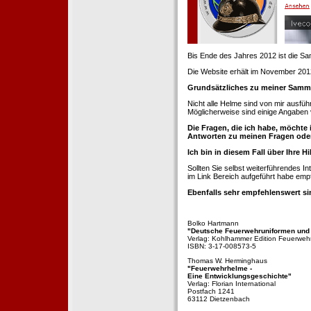
Bis Ende des Jahres 2012 ist die 
Die Website erhält im November 2012 e
Grundsätzliches zu meiner Samm
Nicht alle Helme sind von mir ausführ
Möglicherweise sind einige Angaben 
Die Fragen, die ich habe, möchte 
Antworten zu meinen Fragen ode
Ich bin in diesem Fall über Ihre Hi
Sollten Sie selbst weiterführendes 
im Link Bereich aufgeführt habe emp
Ebenfalls sehr empfehlenswert si
Bolko Hartmann
"Deutsche Feuerwehruniformen und
Verlag: Kohlhammer Edition Feuerweh
ISBN: 3-17-008573-5
Thomas W. Herminghaus
"Feuerwehrhelme -
Eine Entwicklungsgeschichte"
Verlag: Florian International
Postfach 1241
63112 Dietzenbach