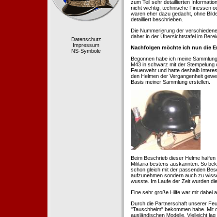
zum Teil sehr detaillierten Informa
nicht wichtig, technische Finessen 
waren eher dazu gedacht, ohne Bilde
detailliert beschrieben.
Die Nummerierung der verschiedenen
daher in der Übersichtstafel im Berei
Datenschutz
Impressum
Nachfolgen möchte ich nun die E
NS-Symbole
Begonnen habe ich meine Sammlung 1
M43 in schwarz mit der Stempelung der
Feuerwehr und hatte deshalb Intere
den Helmen der Vergangenheit geweckt
Basis meiner Sammlung erstellen.
Beim Beschrieb dieser Helme halfen 
Militaria bestens auskannten. So b
schon gleich mit der passenden Besc
aufzunehmen sondern auch zu wissen
wusste. Im Laufe der Zeit wurden di
Eine sehr große Hilfe war mit dabei
Durch die Partnerschaft unserer Feu
"Tauschhelm" bekommen habe. Mit de
ausländischen Modelle. Vielleicht la