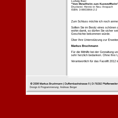
Ludwig Baer
"Vom Metallhelm zum Kuststoffhelm
Druckerei: Henrici in Neu- Anspach
ISBN: 3-9803864-2-2
Zum Schluss möchte ich noch anmerke
Sollten Sie im Besitz eines schönen
wohin damit, so dürfen Sie sicher se
Geschichte bekommen würde.
Über Ihre Unterstützung zur Erweit
Markus Bruchmann
Für die Mithilfe bei der Gestaltung 
sehr herzlich bedanken. Ohne Ihre U
Verantwortlich für das Facelift 2012
Design & Programmierung: Andreas Berger