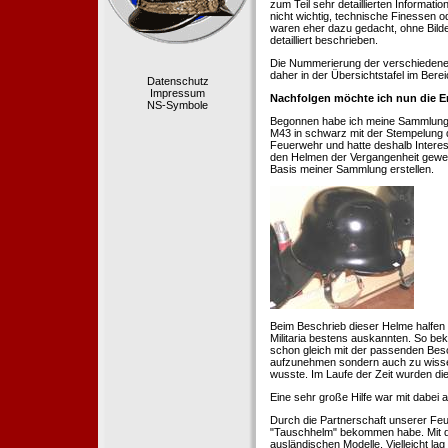
zum Teil sehr detaillierten Informa
nicht wichtig, technische Finessen 
waren eher dazu gedacht, ohne Bilde
detailliert beschrieben.
Die Nummerierung der verschiedenen
daher in der Übersichtstafel im Berei
Datenschutz
Impressum
Nachfolgen möchte ich nun die E
NS-Symbole
Begonnen habe ich meine Sammlung 1
M43 in schwarz mit der Stempelung der
Feuerwehr und hatte deshalb Intere
den Helmen der Vergangenheit geweckt
Basis meiner Sammlung erstellen.
Beim Beschrieb dieser Helme halfen 
Militaria bestens auskannten. So b
schon gleich mit der passenden Besc
aufzunehmen sondern auch zu wissen
wusste. Im Laufe der Zeit wurden di
Eine sehr große Hilfe war mit dabei
Durch die Partnerschaft unserer Feu
"Tauschhelm" bekommen habe. Mit de
ausländischen Modelle. Vielleicht la