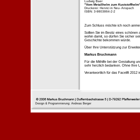
Ludwig Baer
"Vom Metallhelm zum Kuststoffhelm
Druckerei: Henrici in Neu- Anspach
ISBN: 3-9803864-2-2
Zum Schluss möchte ich noch anmerke
Sollten Sie im Besitz eines schönen
wohin damit, so dürfen Sie sicher se
Geschichte bekommen würde.
Über Ihre Unterstützung zur Erweit
Markus Bruchmann
Für die Mithilfe bei der Gestaltung 
sehr herzlich bedanken. Ohne Ihre U
Verantwortlich für das Facelift 2012
Design & Programmierung: Andreas Berger