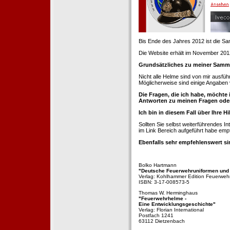
Bis Ende des Jahres 2012 ist die 
Die Website erhält im November 2012 e
Grundsätzliches zu meiner Samm
Nicht alle Helme sind von mir ausführ
Möglicherweise sind einige Angaben 
Die Fragen, die ich habe, möchte 
Antworten zu meinen Fragen ode
Ich bin in diesem Fall über Ihre Hi
Sollten Sie selbst weiterführendes 
im Link Bereich aufgeführt habe emp
Ebenfalls sehr empfehlenswert si
Bolko Hartmann
"Deutsche Feuerwehruniformen und
Verlag: Kohlhammer Edition Feuerweh
ISBN: 3-17-008573-5
Thomas W. Herminghaus
"Feuerwehrhelme -
Eine Entwicklungsgeschichte"
Verlag: Florian International
Postfach 1241
63112 Dietzenbach