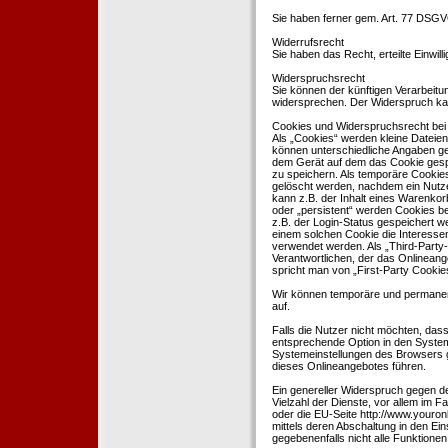
Sie haben ferner gem. Art. 77 DSGV
Widerrufsrecht
Sie haben das Recht, erteilte Einwil
Widerspruchsrecht
Sie können der künftigen Verarbeit
widersprechen. Der Widerspruch kan
Cookies und Widerspruchsrecht bei
Als „Cookies“ werden kleine Dateien
können unterschiedliche Angaben ge
dem Gerät auf dem das Cookie gesp
zu speichern. Als temporäre Cookies
gelöscht werden, nachdem ein Nutze
kann z.B. der Inhalt eines Warenkor
oder „persistent“ werden Cookies b
z.B. der Login-Status gespeichert 
einem solchen Cookie die Interesse
verwendet werden. Als „Third-Party
Verantwortlichen, der das Onlineang
spricht man von „First-Party Cookies
Wir können temporäre und permanen
auf.
Falls die Nutzer nicht möchten, da
entsprechende Option in den System
Systemeinstellungen des Browsers 
dieses Onlineangebotes führen.
Ein genereller Widerspruch gegen d
Vielzahl der Dienste, vor allem im F
oder die EU-Seite http://www.youro
mittels deren Abschaltung in den Ei
gegebenenfalls nicht alle Funktion