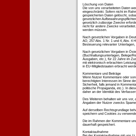
Löschung von Daten
Die von uns verarbeiteten Daten we
eingeschränkt. Sofern nicht im Rah
gespeicherten Daten gelöscht, sobal
gesetzlichen Aufbewahrungspflichten
gesetzlich zulässige Zwecke erforde
nicht für andere Zwecke verarbeitet.
werden müssen.
Nach gesetzlichen Vorgaben in Deut
AO, 257 Abs. 1 Nr. 1 und 4, Abs. 4
Besteuerung relevanter Unterlagen, 
Nach gesetzlichen Vorgaben in Öste
(Buchhaltungsunterlagen, Belege/Re
Ausgaben, etc.), für 22 Jahre im 
mit elektronisch erbrachten Leistu
in EU-Mitgliedstaaten erbracht wer
Kommentare und Beiträge
Wenn Nutzer Kommentare oder sonsti
berechtigten Interessen im Sinne des
Sicherheit, falls jemand in Kommenta
politische Propaganda, etc.). In di
daher an der Identität des Verfassers
Des Weiteren behalten wir uns vor, a
Angaben der Nutzer zwecks Spamer
Auf derselben Rechtsgrundlage behal
speichern und Cookies zu verwend
Die im Rahmen der Kommentare und
dauerhaft gespeichert.
Kontaktaufnahme
Bei der Kontaktaufnahme mit uns (z.