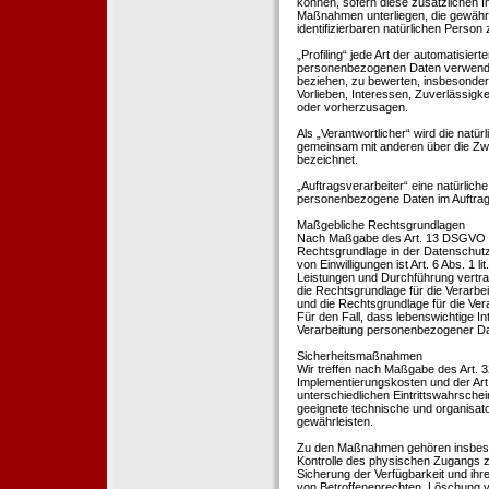
können, sofern diese zusätzlichen 
Maßnahmen unterliegen, die gewährle
identifizierbaren natürlichen Perso
„Profiling“ jede Art der automatisie
personenbezogenen Daten verwendet 
beziehen, zu bewerten, insbesondere
Vorlieben, Interessen, Zuverlässigke
oder vorherzusagen.
Als „Verantwortlicher“ wird die natür
gemeinsam mit anderen über die Zwe
bezeichnet.
„Auftragsverarbeiter“ eine natürliche
personenbezogene Daten im Auftrag 
Maßgebliche Rechtsgrundlagen
Nach Maßgabe des Art. 13 DSGVO tei
Rechtsgrundlage in der Datenschutze
von Einwilligungen ist Art. 6 Abs. 1 
Leistungen und Durchführung vertra
die Rechtsgrundlage für die Verarbeit
und die Rechtsgrundlage für die Vera
Für den Fall, dass lebenswichtige I
Verarbeitung personenbezogener Date
Sicherheitsmaßnahmen
Wir treffen nach Maßgabe des Art. 
Implementierungskosten und der Ar
unterschiedlichen Eintrittswahrschei
geeignete technische und organisa
gewährleisten.
Zu den Maßnahmen gehören insbesonde
Kontrolle des physischen Zugangs zu
Sicherung der Verfügbarkeit und ihr
von Betroffenenrechten, Löschung v