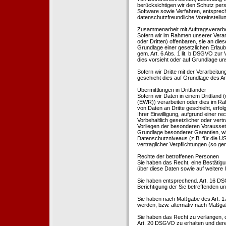
berücksichtigen wir den Schutz per
Software sowie Verfahren, entsprec
datenschutzfreundliche Voreinstell
Zusammenarbeit mit Auftragsverarbei
Sofern wir im Rahmen unserer Vera
oder Dritten) offenbaren, sie an dies
Grundlage einer gesetzlichen Erlaubn
gem. Art. 6 Abs. 1 lit. b DSGVO zur Ve
dies vorsieht oder auf Grundlage un
Sofern wir Dritte mit der Verarbeit
geschieht dies auf Grundlage des A
Übermittlungen in Drittländer
Sofern wir Daten in einem Drittland
(EWR)) verarbeiten oder dies im Ra
von Daten an Dritte geschieht, erfol
Ihrer Einwilligung, aufgrund einer r
Vorbehaltlich gesetzlicher oder vertr
Vorliegen der besonderen Voraussetzu
Grundlage besonderer Garantien, wie
Datenschutzniveaus (z.B. für die USA
vertraglicher Verpflichtungen (so ge
Rechte der betroffenen Personen
Sie haben das Recht, eine Bestätigu
über diese Daten sowie auf weitere
Sie haben entsprechend. Art. 16 DSG
Berichtigung der Sie betreffenden un
Sie haben nach Maßgabe des Art. 1
werden, bzw. alternativ nach Maßga
Sie haben das Recht zu verlangen, d
Art. 20 DSGVO zu erhalten und deren