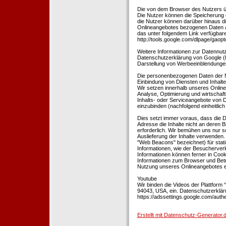
Die von dem Browser des Nutzers üb
Die Nutzer können die Speicherung 
die Nutzer können darüber hinaus d
Onlineangebotes bezogenen Daten an
das unter folgendem Link verfügbare
http://tools.google.com/dlpage/gaopt
Weitere Informationen zur Datennutz
Datenschutzerklärung von Google (htt
Darstellung von Werbeeinblendungen
Die personenbezogenen Daten der N
Einbindung von Diensten und Inhalten
Wir setzen innerhalb unseres Online
Analyse, Optimierung und wirtschaft
Inhalts- oder Serviceangebote von Dr
einzubinden (nachfolgend einheitlich 
Dies setzt immer voraus, dass die Dr
Adresse die Inhalte nicht an deren B
erforderlich. Wir bemühen uns nur so
Auslieferung der Inhalte verwenden.
"Web Beacons" bezeichnet) für stat
Informationen, wie der Besucherver
Informationen können ferner in Coo
Informationen zum Browser und Bet
Nutzung unseres Onlineangebotes en
Youtube
Wir binden die Videos der Plattfor
94043, USA, ein. Datenschutzerkläru
https://adssettings.google.com/authe
Erstellt mit Datenschutz-Generato