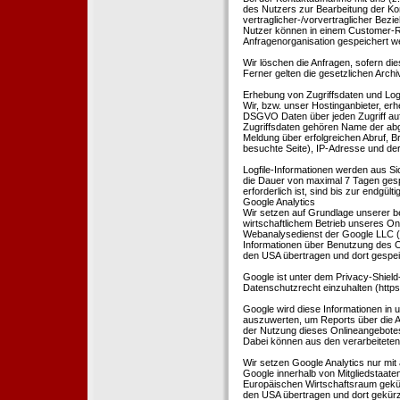
des Nutzers zur Bearbeitung der Kon
vertraglicher-/vorvertraglicher Bezi
Nutzer können in einem Customer-R
Anfragenorganisation gespeichert w
Wir löschen die Anfragen, sofern dies
Ferner gelten die gesetzlichen Archi
Erhebung von Zugriffsdaten und Logf
Wir, bzw. unser Hostinganbieter, erhe
DSGVO Daten über jeden Zugriff auf 
Zugriffsdaten gehören Name der abg
Meldung über erfolgreichen Abruf, 
besuchte Seite), IP-Adresse und der
Logfile-Informationen werden aus Si
die Dauer von maximal 7 Tagen ges
erforderlich ist, sind bis zur endgü
Google Analytics
Wir setzen auf Grundlage unserer be
wirtschaftlichem Betrieb unseres Onl
Webanalysedienst der Google LLC (
Informationen über Benutzung des O
den USA übertragen und dort gespei
Google ist unter dem Privacy-Shield
Datenschutzrecht einzuhalten (http
Google wird diese Informationen in
auszuwerten, um Reports über die A
der Nutzung dieses Onlineangebotes
Dabei können aus den verarbeiteten
Wir setzen Google Analytics nur mit 
Google innerhalb von Mitgliedstaat
Europäischen Wirtschaftsraum gekürz
den USA übertragen und dort gekürz