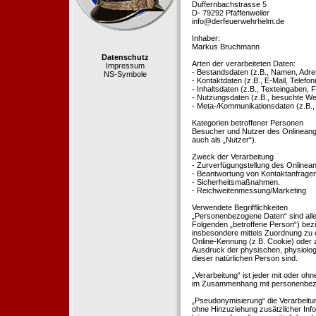
Duffernbachstrasse 5
D- 79292 Pfaffenweiler
info@derfeuerwehrhelm.de
Inhaber:
Markus Bruchmann
Datenschutz
Arten der verarbeiteten Daten:
Impressum
- Bestandsdaten (z.B., Namen, Adre
NS-Symbole
- Kontaktdaten (z.B., E-Mail, Telef
- Inhaltsdaten (z.B., Texteingaben, F
- Nutzungsdaten (z.B., besuchte Webs
- Meta-/Kommunikationsdaten (z.B.,
Kategorien betroffener Personen
Besucher und Nutzer des Onlineang
auch als „Nutzer“).
Zweck der Verarbeitung
- Zurverfügungstellung des Onlinean
- Beantwortung von Kontaktanfrage
- Sicherheitsmaßnahmen.
- Reichweitenmessung/Marketing
Verwendete Begrifflichkeiten
„Personenbezogene Daten“ sind alle In
Folgenden „betroffene Person“) bezieh
insbesondere mittels Zuordnung zu 
Online-Kennung (z.B. Cookie) oder 
Ausdruck der physischen, physiologis
dieser natürlichen Person sind.
„Verarbeitung“ ist jeder mit oder oh
im Zusammenhang mit personenbezoge
„Pseudonymisierung“ die Verarbeit
ohne Hinzuziehung zusätzlicher Inf