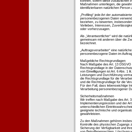
können, sofern diese zusätzlichen 
Maßnahmen unterliegen, die gewährle
identifizierbaren natürlichen Perso
„Profiling“ jede Art der automatisie
personenbezogenen Daten verwendet 
beziehen, zu bewerten, insbesondere
Vorlieben, Interessen, Zuverlässigke
oder vorherzusagen.
Als „Verantwortlicher“ wird die natür
gemeinsam mit anderen über die Zwe
bezeichnet.
„Auftragsverarbeiter“ eine natürliche
personenbezogene Daten im Auftrag 
Maßgebliche Rechtsgrundlagen
Nach Maßgabe des Art. 13 DSGVO tei
Rechtsgrundlage in der Datenschutze
von Einwilligungen ist Art. 6 Abs. 1 
Leistungen und Durchführung vertra
die Rechtsgrundlage für die Verarbeit
und die Rechtsgrundlage für die Vera
Für den Fall, dass lebenswichtige I
Verarbeitung personenbezogener Date
Sicherheitsmaßnahmen
Wir treffen nach Maßgabe des Art. 
Implementierungskosten und der Ar
unterschiedlichen Eintrittswahrschei
geeignete technische und organisa
gewährleisten.
Zu den Maßnahmen gehören insbesonde
Kontrolle des physischen Zugangs zu
Sicherung der Verfügbarkeit und ihr
von Betroffenenrechten, Löschung v