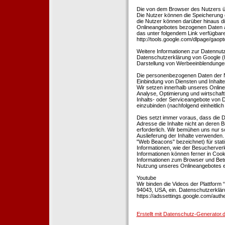
Die von dem Browser des Nutzers üb
Die Nutzer können die Speicherung 
die Nutzer können darüber hinaus d
Onlineangebotes bezogenen Daten an
das unter folgendem Link verfügbare
http://tools.google.com/dlpage/gaopt
Weitere Informationen zur Datennutz
Datenschutzerklärung von Google (htt
Darstellung von Werbeeinblendungen
Die personenbezogenen Daten der N
Einbindung von Diensten und Inhalten
Wir setzen innerhalb unseres Online
Analyse, Optimierung und wirtschaft
Inhalts- oder Serviceangebote von Dr
einzubinden (nachfolgend einheitlich 
Dies setzt immer voraus, dass die Dr
Adresse die Inhalte nicht an deren B
erforderlich. Wir bemühen uns nur so
Auslieferung der Inhalte verwenden.
"Web Beacons" bezeichnet) für stat
Informationen, wie der Besucherver
Informationen können ferner in Coo
Informationen zum Browser und Bet
Nutzung unseres Onlineangebotes en
Youtube
Wir binden die Videos der Plattfor
94043, USA, ein. Datenschutzerkläru
https://adssettings.google.com/authe
Erstellt mit Datenschutz-Generato