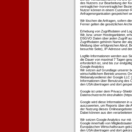
des Nutzers zur Bearbeitung der Kon
vertraglicher-/vorvertraglicher Bezi
Nutzer können in einem Customer-R
Anfragenorganisation gespeichert w
Wir löschen die Anfragen, sofern dies
Ferner gelten die gesetzlichen Archi
Erhebung von Zugriffsdaten und Logf
Wir, bzw. unser Hostinganbieter, erhe
DSGVO Daten über jeden Zugriff auf 
Zugriffsdaten gehören Name der abg
Meldung über erfolgreichen Abruf, 
besuchte Seite), IP-Adresse und der
Logfile-Informationen werden aus Si
die Dauer von maximal 7 Tagen ges
erforderlich ist, sind bis zur endgü
Google Analytics
Wir setzen auf Grundlage unserer be
wirtschaftlichem Betrieb unseres Onl
Webanalysedienst der Google LLC (
Informationen über Benutzung des O
den USA übertragen und dort gespei
Google ist unter dem Privacy-Shield
Datenschutzrecht einzuhalten (http
Google wird diese Informationen in
auszuwerten, um Reports über die A
der Nutzung dieses Onlineangebotes
Dabei können aus den verarbeiteten
Wir setzen Google Analytics nur mit 
Google innerhalb von Mitgliedstaat
Europäischen Wirtschaftsraum gekürz
den USA übertragen und dort gekürz