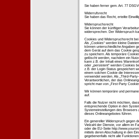
Sie haben ferner gem. Art. 77 DSGV
Widerrufsrecht
Sie haben das Recht, erteilte Einwil
Widerspruchsrecht
Sie können der künftigen Verarbeit
widersprechen. Der Widerspruch kan
Cookies und Widerspruchsrecht bei
Als „Cookies“ werden kleine Dateien
können unterschiedliche Angaben ge
dem Gerät auf dem das Cookie gesp
zu speichern. Als temporäre Cookies
gelöscht werden, nachdem ein Nutze
kann z.B. der Inhalt eines Warenkor
oder „persistent“ werden Cookies b
z.B. der Login-Status gespeichert 
einem solchen Cookie die Interesse
verwendet werden. Als „Third-Party
Verantwortlichen, der das Onlineang
spricht man von „First-Party Cookies
Wir können temporäre und permanen
auf.
Falls die Nutzer nicht möchten, da
entsprechende Option in den System
Systemeinstellungen des Browsers 
dieses Onlineangebotes führen.
Ein genereller Widerspruch gegen d
Vielzahl der Dienste, vor allem im F
oder die EU-Seite http://www.youro
mittels deren Abschaltung in den Ei
gegebenenfalls nicht alle Funktion