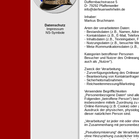
Duffernbachstrasse 5
D- 79292 Pfaffenweiler
info@derfeuerwehrhelm.de
Inhaber:
Markus Bruchmann
Datenschutz
Arten der verarbeiteten Daten:
Impressum
- Bestandsdaten (z.B., Namen, Adre
NS-Symbole
- Kontaktdaten (z.B., E-Mail, Telef
- Inhaltsdaten (z.B., Texteingaben, F
- Nutzungsdaten (z.B., besuchte Webs
- Meta-/Kommunikationsdaten (z.B.,
Kategorien betroffener Personen
Besucher und Nutzer des Onlineang
auch als „Nutzer“).
Zweck der Verarbeitung
- Zurverfügungstellung des Onlinean
- Beantwortung von Kontaktanfrage
- Sicherheitsmaßnahmen.
- Reichweitenmessung/Marketing
Verwendete Begrifflichkeiten
„Personenbezogene Daten“ sind alle In
Folgenden „betroffene Person“) bezieh
insbesondere mittels Zuordnung zu 
Online-Kennung (z.B. Cookie) oder 
Ausdruck der physischen, physiologis
dieser natürlichen Person sind.
„Verarbeitung“ ist jeder mit oder oh
im Zusammenhang mit personenbezoge
„Pseudonymisierung“ die Verarbeit
ohne Hinzuziehung zusätzlicher Inf