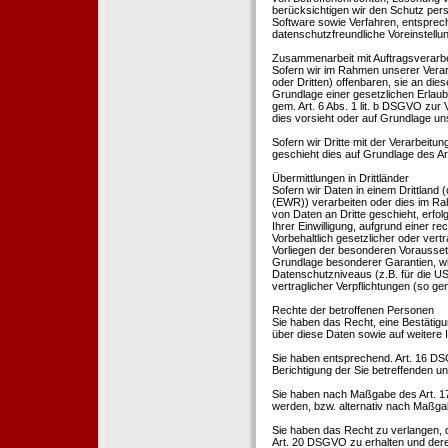
berücksichtigen wir den Schutz per
Software sowie Verfahren, entsprec
datenschutzfreundliche Voreinstell
Zusammenarbeit mit Auftragsverarbei
Sofern wir im Rahmen unserer Vera
oder Dritten) offenbaren, sie an dies
Grundlage einer gesetzlichen Erlaubn
gem. Art. 6 Abs. 1 lit. b DSGVO zur Ve
dies vorsieht oder auf Grundlage un
Sofern wir Dritte mit der Verarbeit
geschieht dies auf Grundlage des A
Übermittlungen in Drittländer
Sofern wir Daten in einem Drittland
(EWR)) verarbeiten oder dies im Ra
von Daten an Dritte geschieht, erfol
Ihrer Einwilligung, aufgrund einer r
Vorbehaltlich gesetzlicher oder vertr
Vorliegen der besonderen Voraussetzu
Grundlage besonderer Garantien, wie
Datenschutzniveaus (z.B. für die USA
vertraglicher Verpflichtungen (so ge
Rechte der betroffenen Personen
Sie haben das Recht, eine Bestätigu
über diese Daten sowie auf weitere
Sie haben entsprechend. Art. 16 DSG
Berichtigung der Sie betreffenden un
Sie haben nach Maßgabe des Art. 1
werden, bzw. alternativ nach Maßga
Sie haben das Recht zu verlangen, d
Art. 20 DSGVO zu erhalten und deren