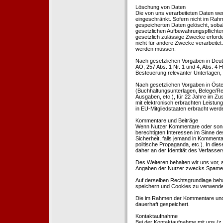
Löschung von Daten
Die von uns verarbeiteten Daten we
eingeschränkt. Sofern nicht im Rah
gespeicherten Daten gelöscht, sobal
gesetzlichen Aufbewahrungspflichten
gesetzlich zulässige Zwecke erforde
nicht für andere Zwecke verarbeitet.
werden müssen.
Nach gesetzlichen Vorgaben in Deut
AO, 257 Abs. 1 Nr. 1 und 4, Abs. 4
Besteuerung relevanter Unterlagen, 
Nach gesetzlichen Vorgaben in Öste
(Buchhaltungsunterlagen, Belege/Re
Ausgaben, etc.), für 22 Jahre im 
mit elektronisch erbrachten Leistu
in EU-Mitgliedstaaten erbracht wer
Kommentare und Beiträge
Wenn Nutzer Kommentare oder sonsti
berechtigten Interessen im Sinne des
Sicherheit, falls jemand in Kommenta
politische Propaganda, etc.). In di
daher an der Identität des Verfassers
Des Weiteren behalten wir uns vor, a
Angaben der Nutzer zwecks Spamer
Auf derselben Rechtsgrundlage behal
speichern und Cookies zu verwend
Die im Rahmen der Kommentare und
dauerhaft gespeichert.
Kontaktaufnahme
Bei der Kontaktaufnahme mit uns (z.