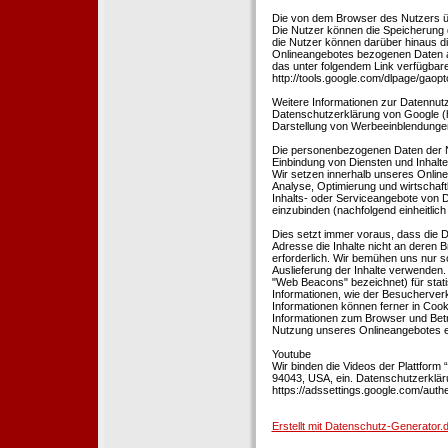
Die von dem Browser des Nutzers üb
Die Nutzer können die Speicherung 
die Nutzer können darüber hinaus d
Onlineangebotes bezogenen Daten an
das unter folgendem Link verfügbare
http://tools.google.com/dlpage/gaopt
Weitere Informationen zur Datennutz
Datenschutzerklärung von Google (htt
Darstellung von Werbeeinblendungen
Die personenbezogenen Daten der N
Einbindung von Diensten und Inhalten
Wir setzen innerhalb unseres Online
Analyse, Optimierung und wirtschaft
Inhalts- oder Serviceangebote von Dr
einzubinden (nachfolgend einheitlich 
Dies setzt immer voraus, dass die Dr
Adresse die Inhalte nicht an deren B
erforderlich. Wir bemühen uns nur so
Auslieferung der Inhalte verwenden.
"Web Beacons" bezeichnet) für stat
Informationen, wie der Besucherver
Informationen können ferner in Coo
Informationen zum Browser und Bet
Nutzung unseres Onlineangebotes en
Youtube
Wir binden die Videos der Plattfor
94043, USA, ein. Datenschutzerkläru
https://adssettings.google.com/authe
Erstellt mit Datenschutz-Generato