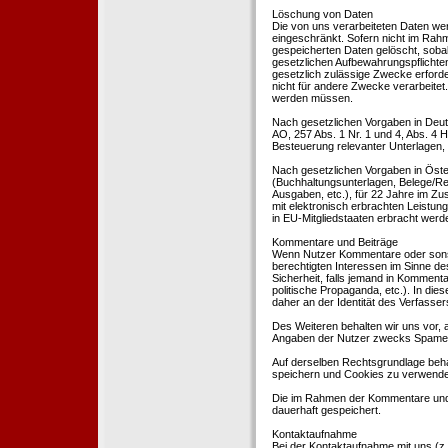
Löschung von Daten
Die von uns verarbeiteten Daten we
eingeschränkt. Sofern nicht im Rah
gespeicherten Daten gelöscht, sobal
gesetzlichen Aufbewahrungspflichten
gesetzlich zulässige Zwecke erforde
nicht für andere Zwecke verarbeitet.
werden müssen.
Nach gesetzlichen Vorgaben in Deut
AO, 257 Abs. 1 Nr. 1 und 4, Abs. 4
Besteuerung relevanter Unterlagen, 
Nach gesetzlichen Vorgaben in Öste
(Buchhaltungsunterlagen, Belege/Re
Ausgaben, etc.), für 22 Jahre im 
mit elektronisch erbrachten Leistu
in EU-Mitgliedstaaten erbracht wer
Kommentare und Beiträge
Wenn Nutzer Kommentare oder sonsti
berechtigten Interessen im Sinne des
Sicherheit, falls jemand in Kommenta
politische Propaganda, etc.). In di
daher an der Identität des Verfassers
Des Weiteren behalten wir uns vor, a
Angaben der Nutzer zwecks Spamer
Auf derselben Rechtsgrundlage behal
speichern und Cookies zu verwend
Die im Rahmen der Kommentare und
dauerhaft gespeichert.
Kontaktaufnahme
Bei der Kontaktaufnahme mit uns (z.