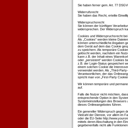
Sie haben ferner gem. Art. 77 DSGV
Widerrufsrecht
Sie haben das Recht, erteilte Einwil
Widerspruchsrecht
Sie können der künftigen Verarbeit
widersprechen. Der Widerspruch kan
Cookies und Widerspruchsrecht bei
Als „Cookies“ werden kleine Dateien
können unterschiedliche Angaben ge
dem Gerät auf dem das Cookie gesp
zu speichern. Als temporäre Cookies
gelöscht werden, nachdem ein Nutze
kann z.B. der Inhalt eines Warenkor
oder „persistent“ werden Cookies b
z.B. der Login-Status gespeichert 
einem solchen Cookie die Interesse
verwendet werden. Als „Third-Party
Verantwortlichen, der das Onlineang
spricht man von „First-Party Cookies
Wir können temporäre und permanen
auf.
Falls die Nutzer nicht möchten, da
entsprechende Option in den System
Systemeinstellungen des Browsers 
dieses Onlineangebotes führen.
Ein genereller Widerspruch gegen d
Vielzahl der Dienste, vor allem im F
oder die EU-Seite http://www.youro
mittels deren Abschaltung in den Ei
gegebenenfalls nicht alle Funktion