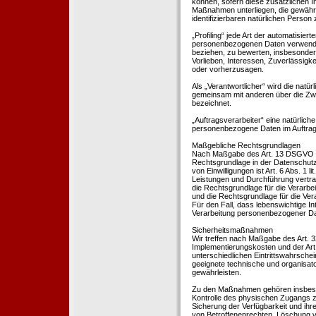
können, sofern diese zusätzlichen 
Maßnahmen unterliegen, die gewährle
identifizierbaren natürlichen Perso
„Profiling“ jede Art der automatisie
personenbezogenen Daten verwendet 
beziehen, zu bewerten, insbesondere
Vorlieben, Interessen, Zuverlässigke
oder vorherzusagen.
Als „Verantwortlicher“ wird die natür
gemeinsam mit anderen über die Zwe
bezeichnet.
„Auftragsverarbeiter“ eine natürliche
personenbezogene Daten im Auftrag 
Maßgebliche Rechtsgrundlagen
Nach Maßgabe des Art. 13 DSGVO tei
Rechtsgrundlage in der Datenschutze
von Einwilligungen ist Art. 6 Abs. 1 
Leistungen und Durchführung vertra
die Rechtsgrundlage für die Verarbeit
und die Rechtsgrundlage für die Vera
Für den Fall, dass lebenswichtige I
Verarbeitung personenbezogener Date
Sicherheitsmaßnahmen
Wir treffen nach Maßgabe des Art. 
Implementierungskosten und der Ar
unterschiedlichen Eintrittswahrschei
geeignete technische und organisa
gewährleisten.
Zu den Maßnahmen gehören insbesonde
Kontrolle des physischen Zugangs zu
Sicherung der Verfügbarkeit und ihr
von Betroffenenrechten, Löschung v