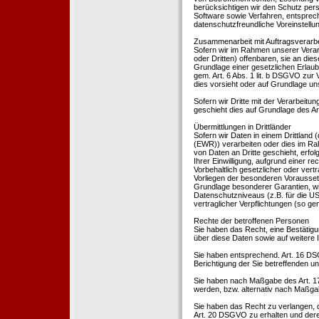
berücksichtigen wir den Schutz per
Software sowie Verfahren, entsprec
datenschutzfreundliche Voreinstell
Zusammenarbeit mit Auftragsverarbei
Sofern wir im Rahmen unserer Vera
oder Dritten) offenbaren, sie an dies
Grundlage einer gesetzlichen Erlaubn
gem. Art. 6 Abs. 1 lit. b DSGVO zur Ve
dies vorsieht oder auf Grundlage un
Sofern wir Dritte mit der Verarbeit
geschieht dies auf Grundlage des A
Übermittlungen in Drittländer
Sofern wir Daten in einem Drittland
(EWR)) verarbeiten oder dies im Ra
von Daten an Dritte geschieht, erfol
Ihrer Einwilligung, aufgrund einer r
Vorbehaltlich gesetzlicher oder vertr
Vorliegen der besonderen Voraussetzu
Grundlage besonderer Garantien, wie
Datenschutzniveaus (z.B. für die USA
vertraglicher Verpflichtungen (so ge
Rechte der betroffenen Personen
Sie haben das Recht, eine Bestätigu
über diese Daten sowie auf weitere
Sie haben entsprechend. Art. 16 DSG
Berichtigung der Sie betreffenden un
Sie haben nach Maßgabe des Art. 1
werden, bzw. alternativ nach Maßga
Sie haben das Recht zu verlangen, d
Art. 20 DSGVO zu erhalten und deren