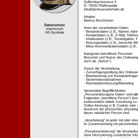
Duffernbachstrasse 5
D- 79292 Pfaffenweiler
info@derfeuerwehrhelm.de
Inhaber:
Markus Bruchmann
Datenschutz
Arten der verarbeiteten Daten:
Impressum
- Bestandsdaten (z.B., Namen, Adre
NS-Symbole
- Kontaktdaten (z.B., E-Mail, Telef
- Inhaltsdaten (z.B., Texteingaben, F
- Nutzungsdaten (z.B., besuchte Webs
- Meta-/Kommunikationsdaten (z.B.,
Kategorien betroffener Personen
Besucher und Nutzer des Onlineang
auch als „Nutzer“).
Zweck der Verarbeitung
- Zurverfügungstellung des Onlinean
- Beantwortung von Kontaktanfrage
- Sicherheitsmaßnahmen.
- Reichweitenmessung/Marketing
Verwendete Begrifflichkeiten
„Personenbezogene Daten“ sind alle In
Folgenden „betroffene Person“) bezieh
insbesondere mittels Zuordnung zu 
Online-Kennung (z.B. Cookie) oder 
Ausdruck der physischen, physiologis
dieser natürlichen Person sind.
„Verarbeitung“ ist jeder mit oder oh
im Zusammenhang mit personenbezoge
„Pseudonymisierung“ die Verarbeit
ohne Hinzuziehung zusätzlicher Inf