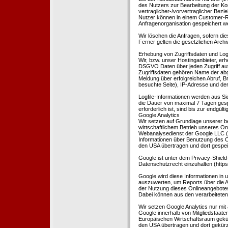
des Nutzers zur Bearbeitung der Kon
vertraglicher-/vorvertraglicher Bezi
Nutzer können in einem Customer-R
Anfragenorganisation gespeichert w
Wir löschen die Anfragen, sofern dies
Ferner gelten die gesetzlichen Archi
Erhebung von Zugriffsdaten und Logf
Wir, bzw. unser Hostinganbieter, erhe
DSGVO Daten über jeden Zugriff auf 
Zugriffsdaten gehören Name der abg
Meldung über erfolgreichen Abruf, 
besuchte Seite), IP-Adresse und der
Logfile-Informationen werden aus Si
die Dauer von maximal 7 Tagen ges
erforderlich ist, sind bis zur endgü
Google Analytics
Wir setzen auf Grundlage unserer be
wirtschaftlichem Betrieb unseres Onl
Webanalysedienst der Google LLC (
Informationen über Benutzung des O
den USA übertragen und dort gespei
Google ist unter dem Privacy-Shield
Datenschutzrecht einzuhalten (http
Google wird diese Informationen in
auszuwerten, um Reports über die A
der Nutzung dieses Onlineangebotes
Dabei können aus den verarbeiteten
Wir setzen Google Analytics nur mit 
Google innerhalb von Mitgliedstaat
Europäischen Wirtschaftsraum gekürz
den USA übertragen und dort gekürz