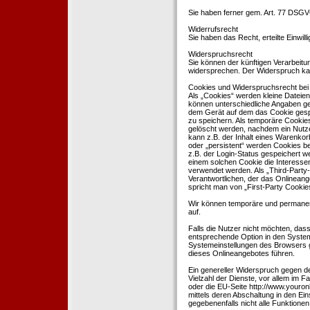
Sie haben ferner gem. Art. 77 DSGV
Widerrufsrecht
Sie haben das Recht, erteilte Einwil
Widerspruchsrecht
Sie können der künftigen Verarbeit
widersprechen. Der Widerspruch kan
Cookies und Widerspruchsrecht bei
Als „Cookies“ werden kleine Dateien
können unterschiedliche Angaben ge
dem Gerät auf dem das Cookie gesp
zu speichern. Als temporäre Cookies
gelöscht werden, nachdem ein Nutze
kann z.B. der Inhalt eines Warenkor
oder „persistent“ werden Cookies b
z.B. der Login-Status gespeichert 
einem solchen Cookie die Interesse
verwendet werden. Als „Third-Party
Verantwortlichen, der das Onlineang
spricht man von „First-Party Cookies
Wir können temporäre und permanen
auf.
Falls die Nutzer nicht möchten, da
entsprechende Option in den System
Systemeinstellungen des Browsers 
dieses Onlineangebotes führen.
Ein genereller Widerspruch gegen d
Vielzahl der Dienste, vor allem im F
oder die EU-Seite http://www.youro
mittels deren Abschaltung in den Ei
gegebenenfalls nicht alle Funktion