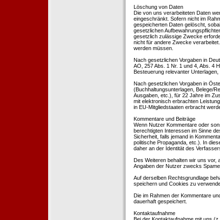
Löschung von Daten
Die von uns verarbeiteten Daten we
eingeschränkt. Sofern nicht im Rah
gespeicherten Daten gelöscht, sobal
gesetzlichen Aufbewahrungspflichten
gesetzlich zulässige Zwecke erforde
nicht für andere Zwecke verarbeitet.
werden müssen.
Nach gesetzlichen Vorgaben in Deut
AO, 257 Abs. 1 Nr. 1 und 4, Abs. 4
Besteuerung relevanter Unterlagen, 
Nach gesetzlichen Vorgaben in Öste
(Buchhaltungsunterlagen, Belege/Re
Ausgaben, etc.), für 22 Jahre im 
mit elektronisch erbrachten Leistu
in EU-Mitgliedstaaten erbracht wer
Kommentare und Beiträge
Wenn Nutzer Kommentare oder sonsti
berechtigten Interessen im Sinne des
Sicherheit, falls jemand in Kommenta
politische Propaganda, etc.). In di
daher an der Identität des Verfassers
Des Weiteren behalten wir uns vor, a
Angaben der Nutzer zwecks Spamer
Auf derselben Rechtsgrundlage behal
speichern und Cookies zu verwend
Die im Rahmen der Kommentare und
dauerhaft gespeichert.
Kontaktaufnahme
Bei der Kontaktaufnahme mit uns (z.