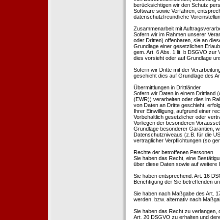
berücksichtigen wir den Schutz per
Software sowie Verfahren, entsprec
datenschutzfreundliche Voreinstell
Zusammenarbeit mit Auftragsverarbei
Sofern wir im Rahmen unserer Vera
oder Dritten) offenbaren, sie an dies
Grundlage einer gesetzlichen Erlaubn
gem. Art. 6 Abs. 1 lit. b DSGVO zur Ve
dies vorsieht oder auf Grundlage un
Sofern wir Dritte mit der Verarbeit
geschieht dies auf Grundlage des A
Übermittlungen in Drittländer
Sofern wir Daten in einem Drittland
(EWR)) verarbeiten oder dies im Ra
von Daten an Dritte geschieht, erfol
Ihrer Einwilligung, aufgrund einer r
Vorbehaltlich gesetzlicher oder vertr
Vorliegen der besonderen Voraussetzu
Grundlage besonderer Garantien, wie
Datenschutzniveaus (z.B. für die USA
vertraglicher Verpflichtungen (so ge
Rechte der betroffenen Personen
Sie haben das Recht, eine Bestätigu
über diese Daten sowie auf weitere
Sie haben entsprechend. Art. 16 DSG
Berichtigung der Sie betreffenden un
Sie haben nach Maßgabe des Art. 1
werden, bzw. alternativ nach Maßga
Sie haben das Recht zu verlangen, d
Art. 20 DSGVO zu erhalten und deren