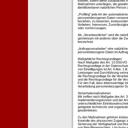
können, sofern diese zusätzlichen 
Maßnahmen unterliegen, die gewährle
identifizierbaren natürlichen Perso
„Profiling“ jede Art der automatisie
personenbezogenen Daten verwendet 
beziehen, zu bewerten, insbesondere
Vorlieben, Interessen, Zuverlässigke
oder vorherzusagen.
Als „Verantwortlicher“ wird die natür
gemeinsam mit anderen über die Zwe
bezeichnet.
„Auftragsverarbeiter“ eine natürliche
personenbezogene Daten im Auftrag 
Maßgebliche Rechtsgrundlagen
Nach Maßgabe des Art. 13 DSGVO tei
Rechtsgrundlage in der Datenschutze
von Einwilligungen ist Art. 6 Abs. 1 
Leistungen und Durchführung vertra
die Rechtsgrundlage für die Verarbeit
und die Rechtsgrundlage für die Vera
Für den Fall, dass lebenswichtige I
Verarbeitung personenbezogener Date
Sicherheitsmaßnahmen
Wir treffen nach Maßgabe des Art. 
Implementierungskosten und der Ar
unterschiedlichen Eintrittswahrschei
geeignete technische und organisa
gewährleisten.
Zu den Maßnahmen gehören insbesonde
Kontrolle des physischen Zugangs zu
Sicherung der Verfügbarkeit und ihr
von Betroffenenrechten, Löschung v