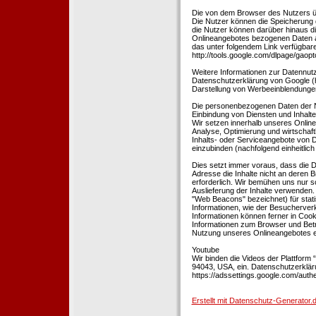
Die von dem Browser des Nutzers üb
Die Nutzer können die Speicherung 
die Nutzer können darüber hinaus d
Onlineangebotes bezogenen Daten an
das unter folgendem Link verfügbare
http://tools.google.com/dlpage/gaopt
Weitere Informationen zur Datennutz
Datenschutzerklärung von Google (htt
Darstellung von Werbeeinblendungen
Die personenbezogenen Daten der N
Einbindung von Diensten und Inhalten
Wir setzen innerhalb unseres Online
Analyse, Optimierung und wirtschaft
Inhalts- oder Serviceangebote von Dr
einzubinden (nachfolgend einheitlich 
Dies setzt immer voraus, dass die Dr
Adresse die Inhalte nicht an deren B
erforderlich. Wir bemühen uns nur so
Auslieferung der Inhalte verwenden.
"Web Beacons" bezeichnet) für stat
Informationen, wie der Besucherver
Informationen können ferner in Coo
Informationen zum Browser und Bet
Nutzung unseres Onlineangebotes en
Youtube
Wir binden die Videos der Plattfor
94043, USA, ein. Datenschutzerkläru
https://adssettings.google.com/authe
Erstellt mit Datenschutz-Generato