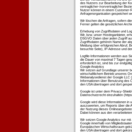
des Nutzers zur Bearbeitung der Kon
vertraglicher-/vorvertraglicher Bezi
Nutzer können in einem Customer-R
Anfragenorganisation gespeichert w
Wir löschen die Anfragen, sofern dies
Ferner gelten die gesetzlichen Archi
Erhebung von Zugriffsdaten und Logf
Wir, bzw. unser Hostinganbieter, erhe
DSGVO Daten über jeden Zugriff auf 
Zugriffsdaten gehören Name der abg
Meldung über erfolgreichen Abruf, 
besuchte Seite), IP-Adresse und der
Logfile-Informationen werden aus Si
die Dauer von maximal 7 Tagen ges
erforderlich ist, sind bis zur endgü
Google Analytics
Wir setzen auf Grundlage unserer be
wirtschaftlichem Betrieb unseres Onl
Webanalysedienst der Google LLC (
Informationen über Benutzung des O
den USA übertragen und dort gespei
Google ist unter dem Privacy-Shield
Datenschutzrecht einzuhalten (http
Google wird diese Informationen in
auszuwerten, um Reports über die A
der Nutzung dieses Onlineangebotes
Dabei können aus den verarbeiteten
Wir setzen Google Analytics nur mit 
Google innerhalb von Mitgliedstaat
Europäischen Wirtschaftsraum gekürz
den USA übertragen und dort gekürz