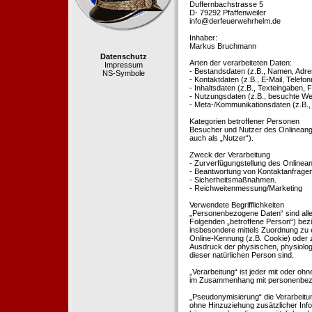
Duffernbachstrasse 5
D- 79292 Pfaffenweiler
info@derfeuerwehrhelm.de
Inhaber:
Markus Bruchmann
Datenschutz
Arten der verarbeiteten Daten:
Impressum
- Bestandsdaten (z.B., Namen, Adre
NS-Symbole
- Kontaktdaten (z.B., E-Mail, Telef
- Inhaltsdaten (z.B., Texteingaben, F
- Nutzungsdaten (z.B., besuchte Webs
- Meta-/Kommunikationsdaten (z.B.,
Kategorien betroffener Personen
Besucher und Nutzer des Onlineang
auch als „Nutzer“).
Zweck der Verarbeitung
- Zurverfügungstellung des Onlinean
- Beantwortung von Kontaktanfrage
- Sicherheitsmaßnahmen.
- Reichweitenmessung/Marketing
Verwendete Begrifflichkeiten
„Personenbezogene Daten“ sind alle In
Folgenden „betroffene Person“) bezieh
insbesondere mittels Zuordnung zu 
Online-Kennung (z.B. Cookie) oder 
Ausdruck der physischen, physiologis
dieser natürlichen Person sind.
„Verarbeitung“ ist jeder mit oder oh
im Zusammenhang mit personenbezoge
„Pseudonymisierung“ die Verarbeit
ohne Hinzuziehung zusätzlicher Inf