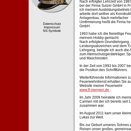
Nach erfolgter Lehrzeit von 198
bei der Firma Sulzer GmbH in Fr
ich meinem Ausbildungsbetrieb 
arbeite dort seither als Konstruk
Anlagenbau. Nach mehrfacher
Umfirmierung heißt die Firma he
Datenschutz
GmbH.
Impressum
NS-Symbole
1993 habe ich die freiwillige Fe
meinem Hobby gemacht.
Nach erfolgtem Grundlehrgang,
Leistungsabzeichen und dem Tr
Lehrgang, belegte ich auch die 
zum Atemschutzgeräteträger, Sp
und Maschinisten.
In der Zeit von 1993 bis 2007 beg
die Position des Schriftführers.
Weiterführende Informationen zu
Feuerwehrdienst erhalten Sie au
Website meiner Feuerwehr
www.ff-mengen.de
.
Im Jahr 2009 heiratete ich meine
Carmen mit der ich bereits seit 
zusammen war.
Im August 2011 kam unser klein
Lukas zur Welt.
Bis zur Geburt unseres Sohnes 
Reisen unser großes, gemeins