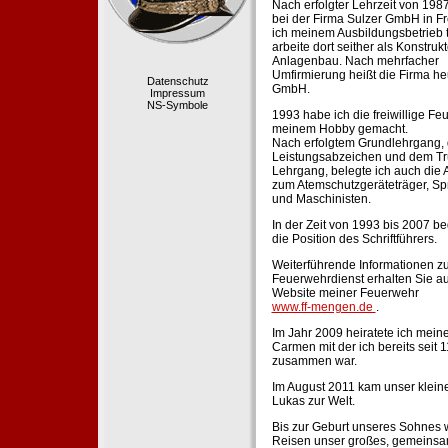
Nach erfolgter Lehrzeit von 198
bei der Firma Sulzer GmbH in Fr
ich meinem Ausbildungsbetrieb 
arbeite dort seither als Konstruk
Anlagenbau. Nach mehrfacher
Umfirmierung heißt die Firma he
Datenschutz
GmbH.
Impressum
NS-Symbole
1993 habe ich die freiwillige Fe
meinem Hobby gemacht.
Nach erfolgtem Grundlehrgang,
Leistungsabzeichen und dem Tr
Lehrgang, belegte ich auch die 
zum Atemschutzgeräteträger, Sp
und Maschinisten.
In der Zeit von 1993 bis 2007 beg
die Position des Schriftführers.
Weiterführende Informationen zu
Feuerwehrdienst erhalten Sie au
Website meiner Feuerwehr
www.ff-mengen.de
.
Im Jahr 2009 heiratete ich meine
Carmen mit der ich bereits seit 
zusammen war.
Im August 2011 kam unser klein
Lukas zur Welt.
Bis zur Geburt unseres Sohnes 
Reisen unser großes, gemeins