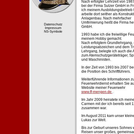
Nach erfolgter Lehrzeit von 198
bei der Firma Sulzer GmbH in Fr
ich meinem Ausbildungsbetrieb 
arbeite dort seither als Konstruk
Anlagenbau. Nach mehrfacher
Umfirmierung heißt die Firma he
Datenschutz
GmbH.
Impressum
NS-Symbole
1993 habe ich die freiwillige Fe
meinem Hobby gemacht.
Nach erfolgtem Grundlehrgang,
Leistungsabzeichen und dem Tr
Lehrgang, belegte ich auch die 
zum Atemschutzgeräteträger, Sp
und Maschinisten.
In der Zeit von 1993 bis 2007 beg
die Position des Schriftführers.
Weiterführende Informationen zu
Feuerwehrdienst erhalten Sie au
Website meiner Feuerwehr
www.ff-mengen.de
.
Im Jahr 2009 heiratete ich meine
Carmen mit der ich bereits seit 
zusammen war.
Im August 2011 kam unser klein
Lukas zur Welt.
Bis zur Geburt unseres Sohnes 
Reisen unser großes, gemeins