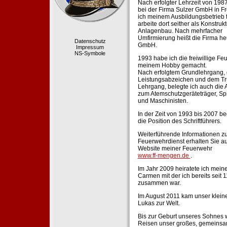
Nach erfolgter Lehrzeit von 198
bei der Firma Sulzer GmbH in Fr
ich meinem Ausbildungsbetrieb 
arbeite dort seither als Konstruk
Anlagenbau. Nach mehrfacher
Umfirmierung heißt die Firma he
Datenschutz
GmbH.
Impressum
NS-Symbole
1993 habe ich die freiwillige Fe
meinem Hobby gemacht.
Nach erfolgtem Grundlehrgang,
Leistungsabzeichen und dem Tr
Lehrgang, belegte ich auch die 
zum Atemschutzgeräteträger, Sp
und Maschinisten.
In der Zeit von 1993 bis 2007 beg
die Position des Schriftführers.
Weiterführende Informationen zu
Feuerwehrdienst erhalten Sie au
Website meiner Feuerwehr
www.ff-mengen.de
.
Im Jahr 2009 heiratete ich meine
Carmen mit der ich bereits seit 
zusammen war.
Im August 2011 kam unser klein
Lukas zur Welt.
Bis zur Geburt unseres Sohnes 
Reisen unser großes, gemeins