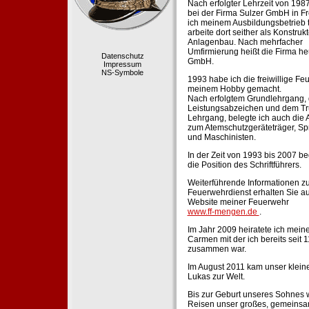
Nach erfolgter Lehrzeit von 198
bei der Firma Sulzer GmbH in Fr
ich meinem Ausbildungsbetrieb 
arbeite dort seither als Konstruk
Anlagenbau. Nach mehrfacher
Umfirmierung heißt die Firma he
Datenschutz
GmbH.
Impressum
NS-Symbole
1993 habe ich die freiwillige Fe
meinem Hobby gemacht.
Nach erfolgtem Grundlehrgang,
Leistungsabzeichen und dem Tr
Lehrgang, belegte ich auch die 
zum Atemschutzgeräteträger, Sp
und Maschinisten.
In der Zeit von 1993 bis 2007 beg
die Position des Schriftführers.
Weiterführende Informationen zu
Feuerwehrdienst erhalten Sie au
Website meiner Feuerwehr
www.ff-mengen.de
.
Im Jahr 2009 heiratete ich meine
Carmen mit der ich bereits seit 
zusammen war.
Im August 2011 kam unser klein
Lukas zur Welt.
Bis zur Geburt unseres Sohnes 
Reisen unser großes, gemeins