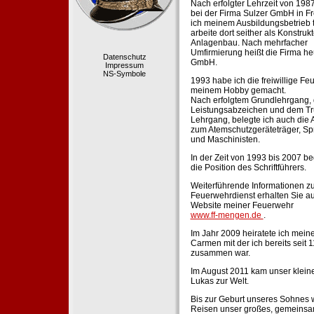
Nach erfolgter Lehrzeit von 198
bei der Firma Sulzer GmbH in Fr
ich meinem Ausbildungsbetrieb 
arbeite dort seither als Konstruk
Anlagenbau. Nach mehrfacher
Umfirmierung heißt die Firma he
Datenschutz
GmbH.
Impressum
NS-Symbole
1993 habe ich die freiwillige Fe
meinem Hobby gemacht.
Nach erfolgtem Grundlehrgang,
Leistungsabzeichen und dem Tr
Lehrgang, belegte ich auch die 
zum Atemschutzgeräteträger, Sp
und Maschinisten.
In der Zeit von 1993 bis 2007 beg
die Position des Schriftführers.
Weiterführende Informationen zu
Feuerwehrdienst erhalten Sie au
Website meiner Feuerwehr
www.ff-mengen.de
.
Im Jahr 2009 heiratete ich meine
Carmen mit der ich bereits seit 
zusammen war.
Im August 2011 kam unser klein
Lukas zur Welt.
Bis zur Geburt unseres Sohnes 
Reisen unser großes, gemeins