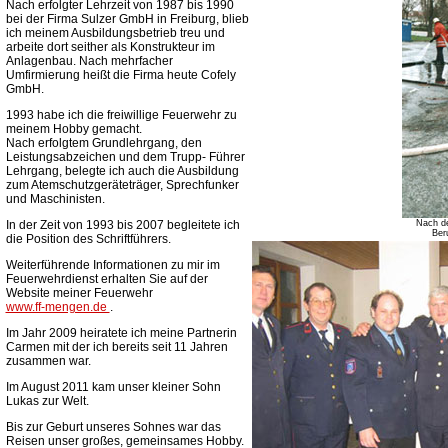
Nach erfolgter Lehrzeit von 1987 bis 1990
bei der Firma Sulzer GmbH in Freiburg, blieb
ich meinem Ausbildungsbetrieb treu und
arbeite dort seither als Konstrukteur im
Anlagenbau. Nach mehrfacher
Umfirmierung heißt die Firma heute Cofely
GmbH.
1993 habe ich die freiwillige Feuerwehr zu
meinem Hobby gemacht.
Nach erfolgtem Grundlehrgang, den
Leistungsabzeichen und dem Trupp- Führer
Lehrgang, belegte ich auch die Ausbildung
zum Atemschutzgeräteträger, Sprechfunker
und Maschinisten.
In der Zeit von 1993 bis 2007 begleitete ich
Nach de
Ber
die Position des Schriftführers.
Weiterführende Informationen zu mir im
Feuerwehrdienst erhalten Sie auf der
Website meiner Feuerwehr
www.ff-mengen.de
.
Im Jahr 2009 heiratete ich meine Partnerin
Carmen mit der ich bereits seit 11 Jahren
zusammen war.
Im August 2011 kam unser kleiner Sohn
Lukas zur Welt.
Bis zur Geburt unseres Sohnes war das
Reisen unser großes, gemeinsames Hobby.