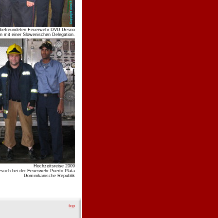
er befreundeten Feuerwehr DVD Desno
n mit einer Slowenischen Delegation.
Hochzeitsreise 2009
such bei der Feuerwehr Puerto Plata
Dominikanische Republik
top