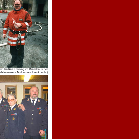
m heißen Training im Brandhaus der
ufsfeuerwehr Mulhouse ( Frankreich )