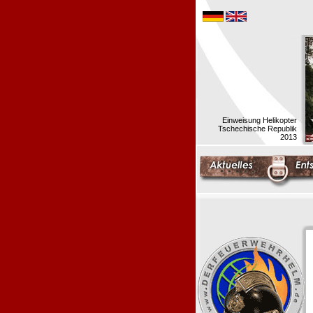
Einweisung Helikopter
Tschechische Republik
2013