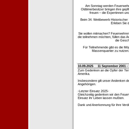
Am Sonntag werden Feuerwehrold
Oldtimerbesitzer bringen ihre gep
freuen – die Expertinnen un
Beim 34. Wettbewerb Historischer
Erleben Sie d
Sie wollen mitmachen? Feuerwehren
die teilnehmen möchten, füllen das 
die Gesch
Für Teilnehmende gibt es die Mö
Massenquartier zu nutzen. 
10.09.2025
11 September 2001 -
Zum Gedenken an die Opfer der Terro
Amerika.
Insbesondere gilt unser Andenken de
Angehörigen.
-Letzter Einsatz 2025-
Gleichzeitig gedenken wir den Feuerw
Einsatz ihr Leben lassen mußten.
Dank und Anerkennung für ihre Verd