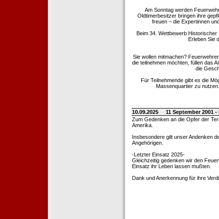
Am Sonntag werden Feuerwehrold
Oldtimerbesitzer bringen ihre gep
freuen – die Expertinnen un
Beim 34. Wettbewerb Historischer
Erleben Sie d
Sie wollen mitmachen? Feuerwehren
die teilnehmen möchten, füllen das 
die Gesch
Für Teilnehmende gibt es die Mö
Massenquartier zu nutzen. 
10.09.2025
11 September 2001 -
Zum Gedenken an die Opfer der Terro
Amerika.
Insbesondere gilt unser Andenken de
Angehörigen.
-Letzter Einsatz 2025-
Gleichzeitig gedenken wir den Feuerw
Einsatz ihr Leben lassen mußten.
Dank und Anerkennung für ihre Verd