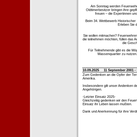
Am Sonntag werden Feuerwehrold
Oldtimerbesitzer bringen ihre gep
freuen – die Expertinnen un
Beim 34. Wettbewerb Historischer
Erleben Sie d
Sie wollen mitmachen? Feuerwehren
die teilnehmen möchten, füllen das 
die Gesch
Für Teilnehmende gibt es die Mö
Massenquartier zu nutzen. 
10.09.2025
11 September 2001 -
Zum Gedenken an die Opfer der Terro
Amerika.
Insbesondere gilt unser Andenken de
Angehörigen.
-Letzter Einsatz 2025-
Gleichzeitig gedenken wir den Feuerw
Einsatz ihr Leben lassen mußten.
Dank und Anerkennung für ihre Verd