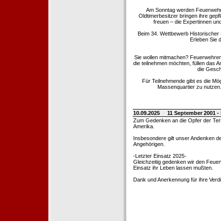
Am Sonntag werden Feuerwehrold
Oldtimerbesitzer bringen ihre gep
freuen – die Expertinnen un
Beim 34. Wettbewerb Historischer
Erleben Sie d
Sie wollen mitmachen? Feuerwehren
die teilnehmen möchten, füllen das 
die Gesch
Für Teilnehmende gibt es die Mö
Massenquartier zu nutzen. 
10.09.2025
11 September 2001 -
Zum Gedenken an die Opfer der Terro
Amerika.
Insbesondere gilt unser Andenken de
Angehörigen.
-Letzter Einsatz 2025-
Gleichzeitig gedenken wir den Feuerw
Einsatz ihr Leben lassen mußten.
Dank und Anerkennung für ihre Verd